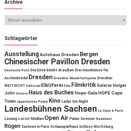
Archive
Schlagwörter
Ausstellung
Bergen
Autohaus Dresden
Chinesischer Pavillon Dresden
Die Ente bleibt draußen
Deutsche Post
Drei Haselnüsse für
Dresden
Aschenbrödel
Dresdner Musikfestspiele
Dresdner
Filmkritik
ElbUferei
Galerie Holger
WEITSICHT
Editorial
Film
Haus des Buches
John
Hope-Gala
HOPE Cape
Genuss
Kino
Town
Ladys Gin Night
Japanisches Palais
Landesbühnen Sachsen
La Saxe à Paris
Open Air
Lesung
Loriot
Meißen
Palais Sommer
Radebeul
Rügen
Schauspielhaus
Sachsen in Paris
Schloss Moritzburg