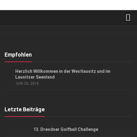
Verkaufsstellen
Abonnement
Kontakt, Impressum
Empfohlen
Datenschutzerklärung
AUSFLUG & REISE
/
EVENTS
/
KUNST & KULTUR
Herzlich Willkommen in der Westlausitz und im
AGB
Lausitzer Seenland
JUNI 26, 2018
Top Gesundheitsforum Dresden / Ostsachsen
Mediadaten
Letzte Beiträge
13. Dresdner Golfball Challenge