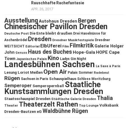
Rauschhafte Rachefantasie
APR. 26, 2017
Ausstellung
Bergen
Autohaus Dresden
Chinesischer Pavillon Dresden
Die Ente bleibt draußen
Deutsche Post
Drei Haselnüsse für
Dresden
Aschenbrödel
Dresdner Musikfestspiele
Dresdner
Filmkritik
ElbUferei
Galerie Holger
WEITSICHT
Editorial
Film
Haus des Buches
John
Hope-Gala
HOPE Cape
Genuss
Kino
Town
Ladys Gin Night
Japanisches Palais
Landesbühnen Sachsen
La Saxe à Paris
Open Air
Lesung
Loriot
Meißen
Palais Sommer
Radebeul
Rügen
Schauspielhaus
Sachsen in Paris
Schloss Moritzburg
Staatliche
Semperoper
Semperopernball
Kunstsammlungen Dresden
Thalia
Staatsschauspiel Dresden
Städtische Galerie Dresden
Theaterzelt Rathen
Volksbank
Theater
Top Lounge
Waldbühne Rügen
Dresden-Bautzen eG