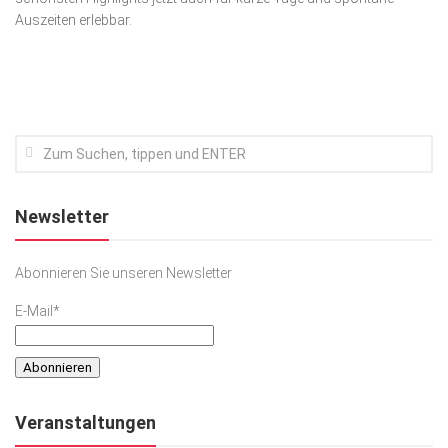
Auszeiten erlebbar.
Kunst & Kultur
Lifestyle
Ausflug & Reise
Podcast
Top Branchen
SACHSEN IN PARIS
Newsletter
Abonnieren Sie unseren Newsletter
E-Mail*
Veranstaltungen