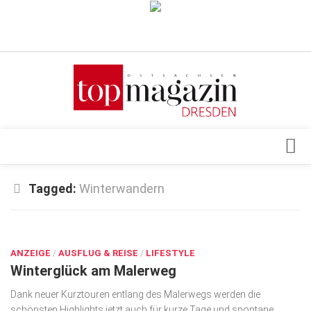
Verkaufsstellen
Abonnement
Kontakt, Impressum
Datenschutzerklärung
AGB
Architektur & Design
Tagged:
Winterwandern
Top Gesundheitsforum Dresden / Ostsachsen
Events
Mediadaten
DEZ. 15, 2025
Genuss
ANZEIGE
Geschäft
/
AUSFLUG & REISE
/
LIFESTYLE
Winterglück am Malerweg
gesund & schön
Dank neuer Kurztouren entlang des Malerwegs werden die
Gesellschaft
schönsten Highlights jetzt auch für kurze Tage und spontane