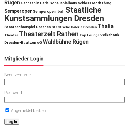
Rügen
Schauspielhaus
Sachsen in Paris
Schloss Moritzburg
Staatliche
Semperoper
Semperopernball
Kunstsammlungen Dresden
Thalia
Staatsschauspiel Dresden
Städtische Galerie Dresden
Theaterzelt Rathen
Volksbank
Theater
Top Lounge
Waldbühne Rügen
Dresden-Bautzen eG
Mitglieder Login
Benutzername
Passwort
Angemeldet bleiben