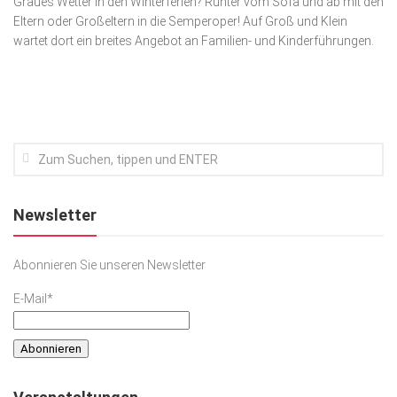
Graues Wetter in den Winterferien? Runter vom Sofa und ab mit den
Eltern oder Großeltern in die Semperoper! Auf Groß und Klein
Kunst & Kultur
wartet dort ein breites Angebot an Familien- und Kinderführungen.
Lifestyle
Ausflug & Reise
Podcast
Top Branchen
SACHSEN IN PARIS
Newsletter
Abonnieren Sie unseren Newsletter
E-Mail*