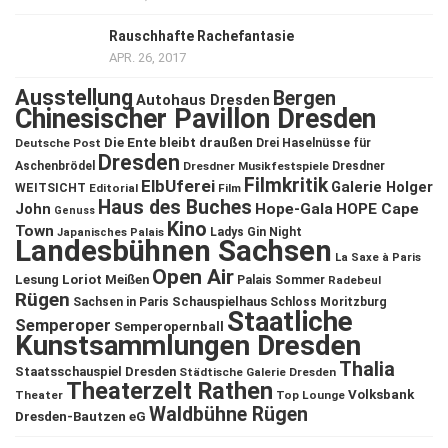
Rauschhafte Rachefantasie
APR. 26, 2017
Ausstellung
Bergen
Autohaus Dresden
Chinesischer Pavillon Dresden
Die Ente bleibt draußen
Deutsche Post
Drei Haselnüsse für
Dresden
Aschenbrödel
Dresdner Musikfestspiele
Dresdner
Filmkritik
ElbUferei
Galerie Holger
WEITSICHT
Editorial
Film
Haus des Buches
John
Hope-Gala
HOPE Cape
Genuss
Kino
Town
Ladys Gin Night
Japanisches Palais
Landesbühnen Sachsen
La Saxe à Paris
Open Air
Lesung
Loriot
Meißen
Palais Sommer
Radebeul
Rügen
Schauspielhaus
Sachsen in Paris
Schloss Moritzburg
Staatliche
Semperoper
Semperopernball
Kunstsammlungen Dresden
Thalia
Staatsschauspiel Dresden
Städtische Galerie Dresden
Theaterzelt Rathen
Volksbank
Theater
Top Lounge
Waldbühne Rügen
Dresden-Bautzen eG