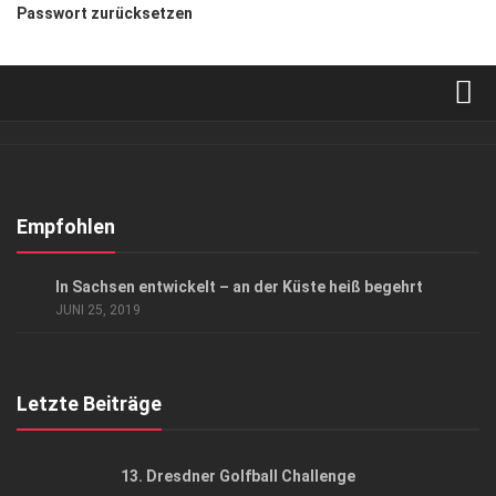
Passwort zurücksetzen
Verkaufsstellen
Abonnement
Kontakt, Impressum
Empfohlen
Datenschutzerklärung
GESCHÄFT
In Sachsen entwickelt – an der Küste heiß begehrt
AGB
JUNI 25, 2019
Top Gesundheitsforum Dresden / Ostsachsen
Mediadaten
Letzte Beiträge
13. Dresdner Golfball Challenge