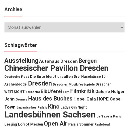
Archive
Schlagwörter
Ausstellung
Bergen
Autohaus Dresden
Chinesischer Pavillon Dresden
Die Ente bleibt draußen
Deutsche Post
Drei Haselnüsse für
Dresden
Aschenbrödel
Dresdner Musikfestspiele
Dresdner
Filmkritik
ElbUferei
Galerie Holger
WEITSICHT
Editorial
Film
Haus des Buches
John
Hope-Gala
HOPE Cape
Genuss
Kino
Town
Ladys Gin Night
Japanisches Palais
Landesbühnen Sachsen
La Saxe à Paris
Open Air
Lesung
Loriot
Meißen
Palais Sommer
Radebeul