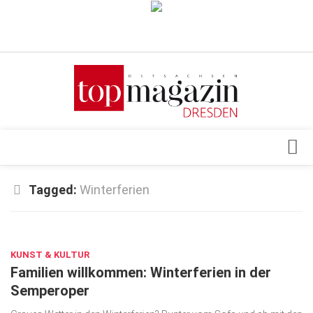
Verkaufsstellen
Abonnement
Kontakt, Impressum
Datenschutzerklärung
AGB
Architektur & Design
Tagged:
Winterferien
Top Gesundheitsforum Dresden / Ostsachsen
Events
Mediadaten
JAN. 26, 2022
Genuss
KUNST & KULTUR
Geschäft
Familien willkommen: Winterferien in der
gesund & schön
Semperoper
Gesellschaft