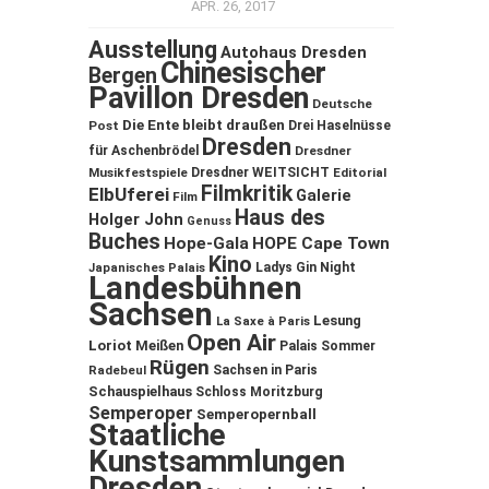
APR. 26, 2017
Ausstellung
Autohaus Dresden
Chinesischer
Bergen
Pavillon Dresden
Deutsche
Die Ente bleibt draußen
Post
Drei Haselnüsse
Dresden
für Aschenbrödel
Dresdner
Musikfestspiele
Dresdner WEITSICHT
Editorial
Filmkritik
ElbUferei
Galerie
Film
Haus des
Holger John
Genuss
Buches
Hope-Gala
HOPE Cape Town
Kino
Ladys Gin Night
Japanisches Palais
Landesbühnen
Sachsen
Lesung
La Saxe à Paris
Open Air
Loriot
Meißen
Palais Sommer
Rügen
Sachsen in Paris
Radebeul
Schauspielhaus
Schloss Moritzburg
Semperoper
Semperopernball
Staatliche
Kunstsammlungen
Dresden