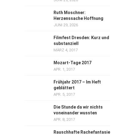
Ruth Moschner:
Herzenssache Hoffnung
JUNI 29, 2026
Filmfest Dresden: Kurz und
substanziell
MÄRZ 4, 2017
Mozart-Tage 2017
APR. 1, 2017
Frühjahr 2017 – Im Heft
geblättert
APR. 5, 2017
Die Stunde da wir nichts
voneinander wussten
APR. 8, 2017
Rauschhafte Rachefantasie