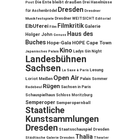
Die Ente bleibt draußen
Post
Drei Haselnüsse
Dresden
für Aschenbrödel
Dresdner
Musikfestspiele
Dresdner WEITSICHT
Editorial
Filmkritik
ElbUferei
Galerie
Film
Haus des
Holger John
Genuss
Buches
Hope-Gala
HOPE Cape Town
Kino
Ladys Gin Night
Japanisches Palais
Landesbühnen
Sachsen
Lesung
La Saxe à Paris
Open Air
Loriot
Meißen
Palais Sommer
Rügen
Sachsen in Paris
Radebeul
Schauspielhaus
Schloss Moritzburg
Semperoper
Semperopernball
Staatliche
Kunstsammlungen
Dresden
Staatsschauspiel Dresden
Thalia
Städtische Galerie Dresden
Theater