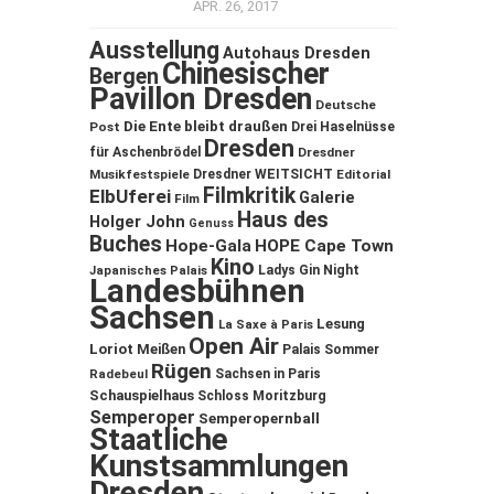
APR. 26, 2017
Ausstellung
Autohaus Dresden
Chinesischer
Bergen
Pavillon Dresden
Deutsche
Die Ente bleibt draußen
Post
Drei Haselnüsse
Dresden
für Aschenbrödel
Dresdner
Musikfestspiele
Dresdner WEITSICHT
Editorial
Filmkritik
ElbUferei
Galerie
Film
Haus des
Holger John
Genuss
Buches
Hope-Gala
HOPE Cape Town
Kino
Ladys Gin Night
Japanisches Palais
Landesbühnen
Sachsen
Lesung
La Saxe à Paris
Open Air
Loriot
Meißen
Palais Sommer
Rügen
Sachsen in Paris
Radebeul
Schauspielhaus
Schloss Moritzburg
Semperoper
Semperopernball
Staatliche
Kunstsammlungen
Dresden