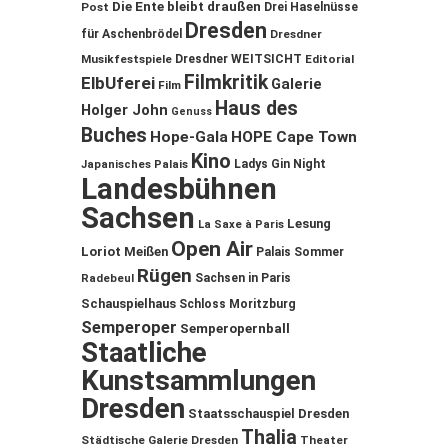
Die Ente bleibt draußen
Post
Drei Haselnüsse
Dresden
für Aschenbrödel
Dresdner
Musikfestspiele
Dresdner WEITSICHT
Editorial
Filmkritik
ElbUferei
Galerie
Film
Haus des
Holger John
Genuss
Buches
Hope-Gala
HOPE Cape Town
Kino
Ladys Gin Night
Japanisches Palais
Landesbühnen
Sachsen
Lesung
La Saxe à Paris
Open Air
Loriot
Meißen
Palais Sommer
Rügen
Sachsen in Paris
Radebeul
Schauspielhaus
Schloss Moritzburg
Semperoper
Semperopernball
Staatliche
Kunstsammlungen
Dresden
Staatsschauspiel Dresden
Thalia
Städtische Galerie Dresden
Theater