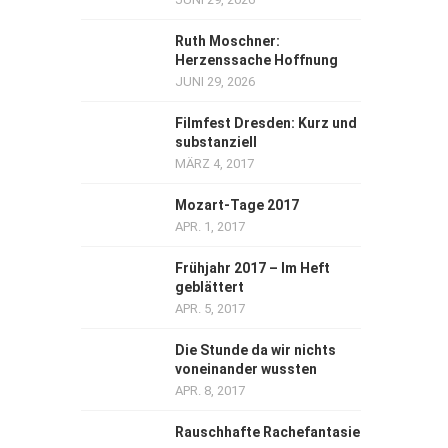
Ruth Moschner:
Herzenssache Hoffnung
JUNI 29, 2026
Filmfest Dresden: Kurz und
substanziell
MÄRZ 4, 2017
Mozart-Tage 2017
APR. 1, 2017
Frühjahr 2017 – Im Heft
geblättert
APR. 5, 2017
Die Stunde da wir nichts
voneinander wussten
APR. 8, 2017
Rauschhafte Rachefantasie