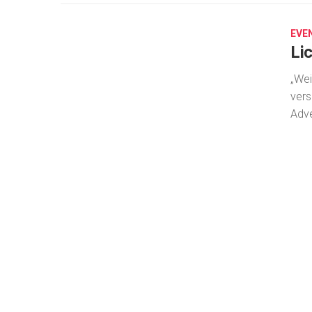
27,
2025
EVE
Li
„Wei
vers
Adve