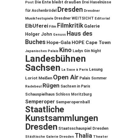
Die Ente bleibt draußen
Post
Drei Haselnüsse
Dresden
für Aschenbrödel
Dresdner
Musikfestspiele
Dresdner WEITSICHT
Editorial
Filmkritik
ElbUferei
Galerie
Film
Haus des
Holger John
Genuss
Buches
Hope-Gala
HOPE Cape Town
Kino
Ladys Gin Night
Japanisches Palais
Landesbühnen
Sachsen
Lesung
La Saxe à Paris
Open Air
Loriot
Meißen
Palais Sommer
Rügen
Sachsen in Paris
Radebeul
Schauspielhaus
Schloss Moritzburg
Semperoper
Semperopernball
Staatliche
Kunstsammlungen
Dresden
Staatsschauspiel Dresden
Thalia
Städtische Galerie Dresden
Theater