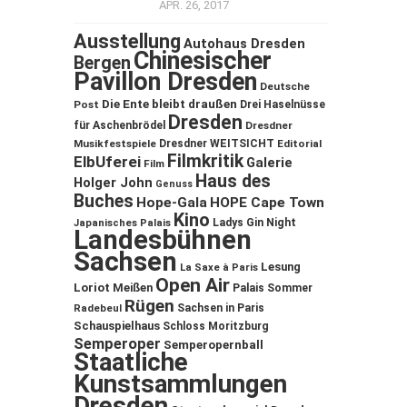
APR. 26, 2017
Ausstellung
Autohaus Dresden
Chinesischer
Bergen
Pavillon Dresden
Deutsche
Die Ente bleibt draußen
Post
Drei Haselnüsse
Dresden
für Aschenbrödel
Dresdner
Musikfestspiele
Dresdner WEITSICHT
Editorial
Filmkritik
ElbUferei
Galerie
Film
Haus des
Holger John
Genuss
Buches
Hope-Gala
HOPE Cape Town
Kino
Ladys Gin Night
Japanisches Palais
Landesbühnen
Sachsen
Lesung
La Saxe à Paris
Open Air
Loriot
Meißen
Palais Sommer
Rügen
Sachsen in Paris
Radebeul
Schauspielhaus
Schloss Moritzburg
Semperoper
Semperopernball
Staatliche
Kunstsammlungen
Dresden