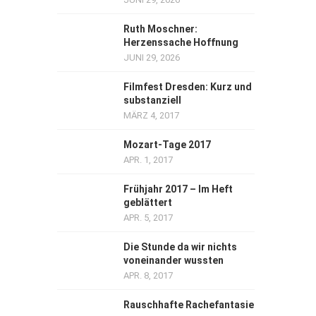
Ruth Moschner:
Herzenssache Hoffnung
JUNI 29, 2026
Filmfest Dresden: Kurz und
substanziell
MÄRZ 4, 2017
Mozart-Tage 2017
APR. 1, 2017
Frühjahr 2017 – Im Heft
geblättert
APR. 5, 2017
Die Stunde da wir nichts
voneinander wussten
APR. 8, 2017
Rauschhafte Rachefantasie