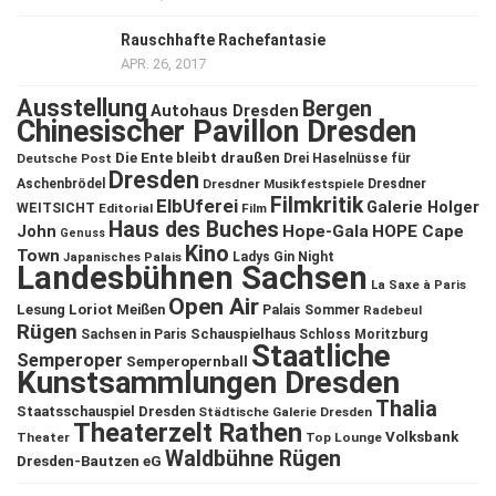
Rauschhafte Rachefantasie
APR. 26, 2017
Ausstellung
Bergen
Autohaus Dresden
Chinesischer Pavillon Dresden
Die Ente bleibt draußen
Deutsche Post
Drei Haselnüsse für
Dresden
Aschenbrödel
Dresdner Musikfestspiele
Dresdner
Filmkritik
ElbUferei
Galerie Holger
WEITSICHT
Editorial
Film
Haus des Buches
John
Hope-Gala
HOPE Cape
Genuss
Kino
Town
Ladys Gin Night
Japanisches Palais
Landesbühnen Sachsen
La Saxe à Paris
Open Air
Lesung
Loriot
Meißen
Palais Sommer
Radebeul
Rügen
Schauspielhaus
Sachsen in Paris
Schloss Moritzburg
Staatliche
Semperoper
Semperopernball
Kunstsammlungen Dresden
Thalia
Staatsschauspiel Dresden
Städtische Galerie Dresden
Theaterzelt Rathen
Volksbank
Theater
Top Lounge
Waldbühne Rügen
Dresden-Bautzen eG