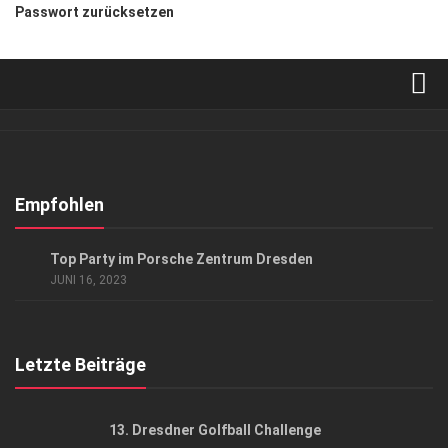
Passwort zurücksetzen
Verkaufsstellen
Abonnement
Kontakt, Impressum
Empfohlen
Datenschutzerklärung
EVENTS
Top Party im Porsche Zentrum Dresden
AGB
JUNI 16, 2023
Top Gesundheitsforum Dresden / Ostsachsen
Mediadaten
Letzte Beiträge
13. Dresdner Golfball Challenge