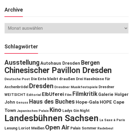
Archive
Schlagwörter
Ausstellung
Bergen
Autohaus Dresden
Chinesischer Pavillon Dresden
Die Ente bleibt draußen
Deutsche Post
Drei Haselnüsse für
Dresden
Aschenbrödel
Dresdner Musikfestspiele
Dresdner
Filmkritik
ElbUferei
Galerie Holger
WEITSICHT
Editorial
Film
Haus des Buches
John
Hope-Gala
HOPE Cape
Genuss
Kino
Town
Ladys Gin Night
Japanisches Palais
Landesbühnen Sachsen
La Saxe à Paris
Open Air
Lesung
Loriot
Meißen
Palais Sommer
Radebeul