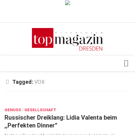
Verkaufsstellen
Abonnement
Kontakt, Impressum
Datenschutzerklärung
AGB
Architektur & Design
Tagged:
VOX
Top Gesundheitsforum Dresden / Ostsachsen
Events
Mediadaten
JAN. 9, 2018
Genuss
GENUSS
Geschäft
/
GESELLSCHAFT
Russischer Dreiklang: Lidia Valenta beim
gesund & schön
,,Perfekten Dinner“
Gesellschaft