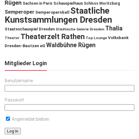
Rügen
Schauspielhaus
Sachsen in Paris
Schloss Moritzburg
Staatliche
Semperoper
Semperopernball
Kunstsammlungen Dresden
Thalia
Staatsschauspiel Dresden
Städtische Galerie Dresden
Theaterzelt Rathen
Volksbank
Theater
Top Lounge
Waldbühne Rügen
Dresden-Bautzen eG
Mitglieder Login
Benutzername
Passwort
Angemeldet bleiben