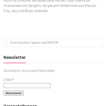
Nicht nur Dresdner Musikliebhaber kennen Lidia Valenta als
charismatische Sängerin, die gekonnt Stilelemente aus Klassik,
Kunst & Kultur
Pop, Jazz und Blues verbindet.
Lifestyle
Ausflug & Reise
Podcast
Top Branchen
SACHSEN IN PARIS
Newsletter
Abonnieren Sie unseren Newsletter
E-Mail*