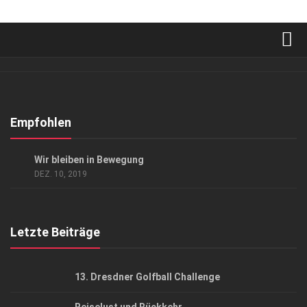
Verkaufsstellen
Abonnement
Kontakt, Impressum
Empfohlen
Datenschutzerklärung
LIFESTYLE
Wir bleiben in Bewegung
AGB
DEZ. 10, 2019
Top Gesundheitsforum Dresden / Ostsachsen
Mediadaten
Letzte Beiträge
13. Dresdner Golfball Challenge