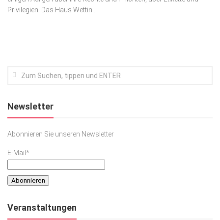
Privilegien. Das Haus Wettin...
Kunst & Kultur
Lifestyle
Ausflug & Reise
Podcast
Top Branchen
SACHSEN IN PARIS
Newsletter
Abonnieren Sie unseren Newsletter
E-Mail*
Veranstaltungen