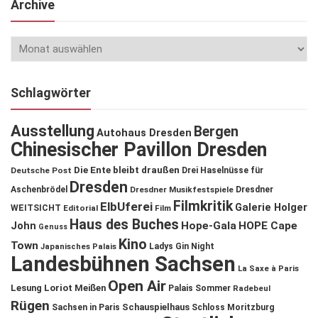
Archive
Schlagwörter
Ausstellung
Bergen
Autohaus Dresden
Chinesischer Pavillon Dresden
Die Ente bleibt draußen
Deutsche Post
Drei Haselnüsse für
Dresden
Aschenbrödel
Dresdner Musikfestspiele
Dresdner
Filmkritik
ElbUferei
Galerie Holger
WEITSICHT
Editorial
Film
Haus des Buches
John
Hope-Gala
HOPE Cape
Genuss
Kino
Town
Ladys Gin Night
Japanisches Palais
Landesbühnen Sachsen
La Saxe à Paris
Open Air
Lesung
Loriot
Meißen
Palais Sommer
Radebeul
Rügen
Schauspielhaus
Sachsen in Paris
Schloss Moritzburg