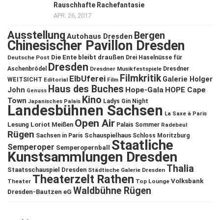
Rauschhafte Rachefantasie
APR. 26, 2017
Ausstellung
Bergen
Autohaus Dresden
Chinesischer Pavillon Dresden
Die Ente bleibt draußen
Deutsche Post
Drei Haselnüsse für
Dresden
Aschenbrödel
Dresdner Musikfestspiele
Dresdner
Filmkritik
ElbUferei
Galerie Holger
WEITSICHT
Editorial
Film
Haus des Buches
John
Hope-Gala
HOPE Cape
Genuss
Kino
Town
Ladys Gin Night
Japanisches Palais
Landesbühnen Sachsen
La Saxe à Paris
Open Air
Lesung
Loriot
Meißen
Palais Sommer
Radebeul
Rügen
Schauspielhaus
Sachsen in Paris
Schloss Moritzburg
Staatliche
Semperoper
Semperopernball
Kunstsammlungen Dresden
Thalia
Staatsschauspiel Dresden
Städtische Galerie Dresden
Theaterzelt Rathen
Volksbank
Theater
Top Lounge
Waldbühne Rügen
Dresden-Bautzen eG