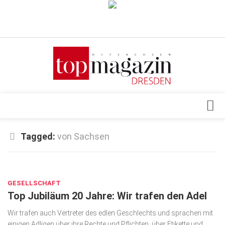
Verkaufsstellen
Abonnement
Kontakt, Impressum
Datenschutzerklärung
AGB
Architektur & Design
Tagged:
von Sachsen
Top Gesundheitsforum Dresden / Ostsachsen
Events
Mediadaten
MAI 29, 2018
Genuss
GESELLSCHAFT
Geschäft
Top Jubiläum 20 Jahre: Wir trafen den Adel
gesund & schön
Wir trafen auch Vertreter des edlen Geschlechts und sprachen mit
Gesellschaft
einigen Adligen über ihre Rechte und Pflichten, über Etikette und