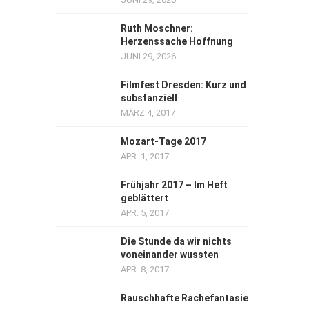
Ruth Moschner:
Herzenssache Hoffnung
JUNI 29, 2026
Filmfest Dresden: Kurz und
substanziell
MÄRZ 4, 2017
Mozart-Tage 2017
APR. 1, 2017
Frühjahr 2017 – Im Heft
geblättert
APR. 5, 2017
Die Stunde da wir nichts
voneinander wussten
APR. 8, 2017
Rauschhafte Rachefantasie