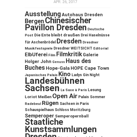
APR. 26, 2017
Ausstellung
Autohaus Dresden
Chinesischer
Bergen
Pavillon Dresden
Deutsche
Die Ente bleibt draußen
Post
Drei Haselnüsse
Dresden
für Aschenbrödel
Dresdner
Musikfestspiele
Dresdner WEITSICHT
Editorial
Filmkritik
ElbUferei
Galerie
Film
Haus des
Holger John
Genuss
Buches
Hope-Gala
HOPE Cape Town
Kino
Ladys Gin Night
Japanisches Palais
Landesbühnen
Sachsen
Lesung
La Saxe à Paris
Open Air
Loriot
Meißen
Palais Sommer
Rügen
Sachsen in Paris
Radebeul
Schauspielhaus
Schloss Moritzburg
Semperoper
Semperopernball
Staatliche
Kunstsammlungen
Dresden