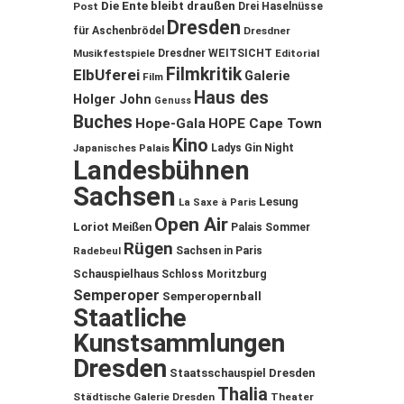
Die Ente bleibt draußen
Post
Drei Haselnüsse
Dresden
für Aschenbrödel
Dresdner
Musikfestspiele
Dresdner WEITSICHT
Editorial
Filmkritik
ElbUferei
Galerie
Film
Haus des
Holger John
Genuss
Buches
Hope-Gala
HOPE Cape Town
Kino
Ladys Gin Night
Japanisches Palais
Landesbühnen
Sachsen
Lesung
La Saxe à Paris
Open Air
Loriot
Meißen
Palais Sommer
Rügen
Sachsen in Paris
Radebeul
Schauspielhaus
Schloss Moritzburg
Semperoper
Semperopernball
Staatliche
Kunstsammlungen
Dresden
Staatsschauspiel Dresden
Thalia
Städtische Galerie Dresden
Theater