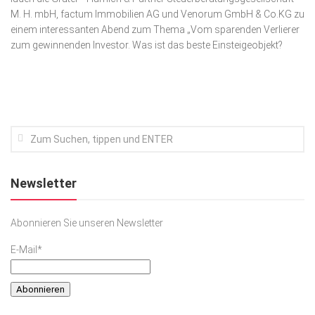
M. H. mbH, factum Immobilien AG und Venorum GmbH & Co.KG zu
Kunst & Kultur
einem interessanten Abend zum Thema „Vom sparenden Verlierer
zum gewinnenden Investor. Was ist das beste Einsteigeobjekt?
Lifestyle
Ausflug & Reise
Podcast
Top Branchen
SACHSEN IN PARIS
Newsletter
Abonnieren Sie unseren Newsletter
E-Mail*