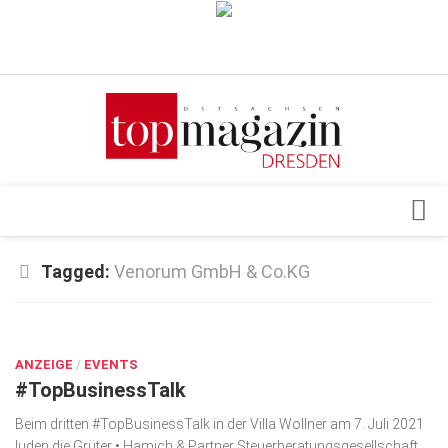
Verkaufsstellen
Abonnement
Kontakt, Impressum
Datenschutzerklärung
AGB
Architektur & Design
Tagged:
Venorum GmbH & Co.KG
Top Gesundheitsforum Dresden / Ostsachsen
Events
Mediadaten
OKT. 13, 2021
Genuss
ANZEIGE
Geschäft
/
EVENTS
#TopBusinessTalk
gesund & schön
Beim dritten #TopBusinessTalk in der Villa Wollner am 7. Juli 2021
Gesellschaft
luden die Grüter • Hamich & Partner Steuer­beratungsgesellschaft