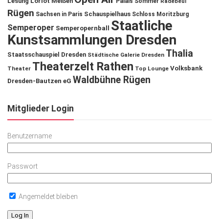
Lesung
Loriot
Meißen
Palais Sommer
Radebeul
Rügen
Schauspielhaus
Sachsen in Paris
Schloss Moritzburg
Staatliche
Semperoper
Semperopernball
Kunstsammlungen Dresden
Thalia
Staatsschauspiel Dresden
Städtische Galerie Dresden
Theaterzelt Rathen
Volksbank
Theater
Top Lounge
Waldbühne Rügen
Dresden-Bautzen eG
Mitglieder Login
Benutzername
Passwort
Angemeldet bleiben