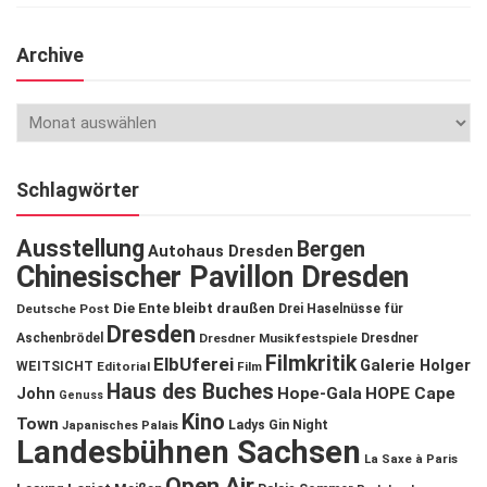
Archive
Schlagwörter
Ausstellung
Bergen
Autohaus Dresden
Chinesischer Pavillon Dresden
Die Ente bleibt draußen
Deutsche Post
Drei Haselnüsse für
Dresden
Aschenbrödel
Dresdner Musikfestspiele
Dresdner
Filmkritik
ElbUferei
Galerie Holger
WEITSICHT
Editorial
Film
Haus des Buches
John
Hope-Gala
HOPE Cape
Genuss
Kino
Town
Ladys Gin Night
Japanisches Palais
Landesbühnen Sachsen
La Saxe à Paris
Open Air