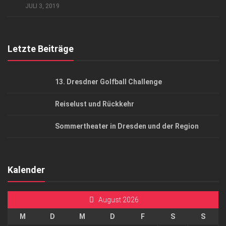
JULI 3, 2019
Top Gesundheitsforum Dresden / Ostsachsen
Mediadaten
Letzte Beiträge
13. Dresdner Golfball Challenge
Reiselust und Rückkehr
Sommertheater in Dresden und der Region
Kalender
August 2026
M
D
M
D
F
S
S