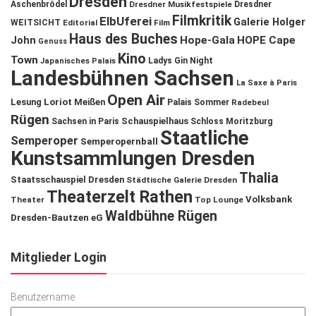
Dresden
Aschenbrödel
Dresdner Musikfestspiele
Dresdner
Filmkritik
ElbUferei
Galerie Holger
WEITSICHT
Editorial
Film
Haus des Buches
John
Hope-Gala
HOPE Cape
Genuss
Kino
Town
Ladys Gin Night
Japanisches Palais
Landesbühnen Sachsen
La Saxe à Paris
Open Air
Lesung
Loriot
Meißen
Palais Sommer
Radebeul
Rügen
Schauspielhaus
Sachsen in Paris
Schloss Moritzburg
Staatliche
Semperoper
Semperopernball
Kunstsammlungen Dresden
Thalia
Staatsschauspiel Dresden
Städtische Galerie Dresden
Theaterzelt Rathen
Volksbank
Theater
Top Lounge
Waldbühne Rügen
Dresden-Bautzen eG
Mitglieder Login
Benutzername