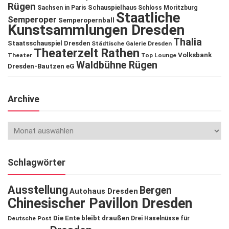
Rügen
Schauspielhaus
Sachsen in Paris
Schloss Moritzburg
Staatliche
Semperoper
Semperopernball
Kunstsammlungen Dresden
Thalia
Staatsschauspiel Dresden
Städtische Galerie Dresden
Theaterzelt Rathen
Volksbank
Theater
Top Lounge
Waldbühne Rügen
Dresden-Bautzen eG
Archive
Schlagwörter
Ausstellung
Bergen
Autohaus Dresden
Chinesischer Pavillon Dresden
Die Ente bleibt draußen
Deutsche Post
Drei Haselnüsse für