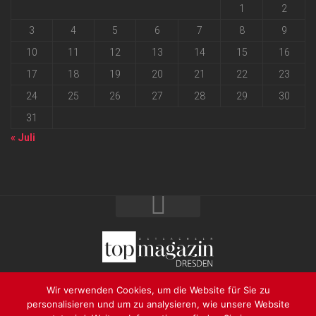
1
2
3
4
5
6
7
8
9
10
11
12
13
14
15
16
17
18
19
20
21
22
23
24
25
26
27
28
29
30
31
« Juli
2026 progressmedia Verlag & Werbeagentur GmbH • Bautzner
Wir verwenden Cookies, um die Website für Sie zu
Landstraße 62 • 01324 Dresden
personalisieren und um zu analysieren, wie unsere Website