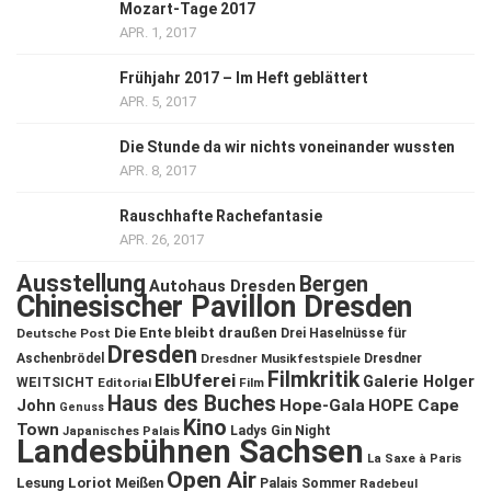
Mozart-Tage 2017
APR. 1, 2017
Frühjahr 2017 – Im Heft geblättert
APR. 5, 2017
Die Stunde da wir nichts voneinander wussten
APR. 8, 2017
Rauschhafte Rachefantasie
APR. 26, 2017
Ausstellung
Bergen
Autohaus Dresden
Chinesischer Pavillon Dresden
Die Ente bleibt draußen
Deutsche Post
Drei Haselnüsse für
Dresden
Aschenbrödel
Dresdner Musikfestspiele
Dresdner
Filmkritik
ElbUferei
Galerie Holger
WEITSICHT
Editorial
Film
Haus des Buches
John
Hope-Gala
HOPE Cape
Genuss
Kino
Town
Ladys Gin Night
Japanisches Palais
Landesbühnen Sachsen
La Saxe à Paris
Open Air
Lesung
Loriot
Meißen
Palais Sommer
Radebeul