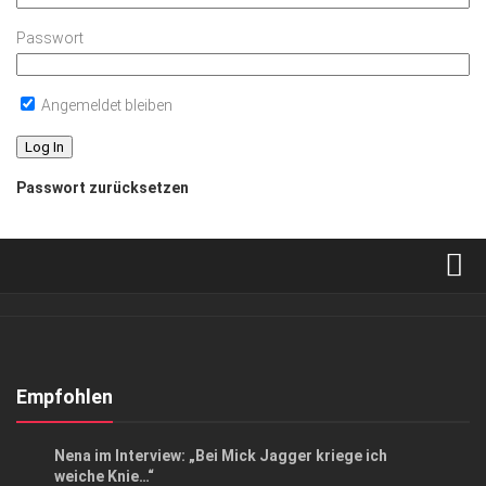
Passwort
Angemeldet bleiben
Passwort zurücksetzen
Verkaufsstellen
Abonnement
Kontakt, Impressum
Empfohlen
Datenschutzerklärung
EVENTS
/
GESELLSCHAFT
/
KUNST & KULTUR
Nena im Interview: „Bei Mick Jagger kriege ich
AGB
weiche Knie…“