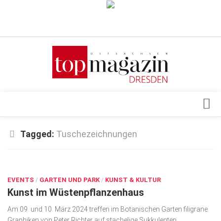
Verkaufsstellen
Abonnement
Kontakt, Impressum
Datenschutzerklärung
AGB
Architektur & Design
Tagged:
Tuschezeichnungen
Top Gesundheitsforum Dresden / Ostsachsen
Events
Mediadaten
MÄRZ 5, 2024
Genuss
EVENTS
Geschäft
/
GARTEN UND PARK
/
KUNST & KULTUR
Kunst im Wüstenpflanzenhaus
gesund & schön
Am 09. und 10. März 2024 treffen im Botanischen Garten filigrane
Gesellschaft
Graphiken von Peter Richter auf stachelige Sukkulenten.