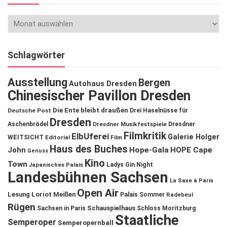
Schlagwörter
Ausstellung
Bergen
Autohaus Dresden
Chinesischer Pavillon Dresden
Die Ente bleibt draußen
Deutsche Post
Drei Haselnüsse für
Dresden
Aschenbrödel
Dresdner Musikfestspiele
Dresdner
Filmkritik
ElbUferei
Galerie Holger
WEITSICHT
Editorial
Film
Haus des Buches
John
Hope-Gala
HOPE Cape
Genuss
Kino
Town
Ladys Gin Night
Japanisches Palais
Landesbühnen Sachsen
La Saxe à Paris
Open Air
Lesung
Loriot
Meißen
Palais Sommer
Radebeul
Rügen
Schauspielhaus
Sachsen in Paris
Schloss Moritzburg
Staatliche
Semperoper
Semperopernball