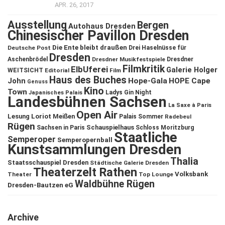
APR. 26, 2017
Ausstellung
Bergen
Autohaus Dresden
Chinesischer Pavillon Dresden
Die Ente bleibt draußen
Deutsche Post
Drei Haselnüsse für
Dresden
Aschenbrödel
Dresdner Musikfestspiele
Dresdner
Filmkritik
ElbUferei
Galerie Holger
WEITSICHT
Editorial
Film
Haus des Buches
John
Hope-Gala
HOPE Cape
Genuss
Kino
Town
Ladys Gin Night
Japanisches Palais
Landesbühnen Sachsen
La Saxe à Paris
Open Air
Lesung
Loriot
Meißen
Palais Sommer
Radebeul
Rügen
Schauspielhaus
Sachsen in Paris
Schloss Moritzburg
Staatliche
Semperoper
Semperopernball
Kunstsammlungen Dresden
Thalia
Staatsschauspiel Dresden
Städtische Galerie Dresden
Theaterzelt Rathen
Volksbank
Theater
Top Lounge
Waldbühne Rügen
Dresden-Bautzen eG
Archive