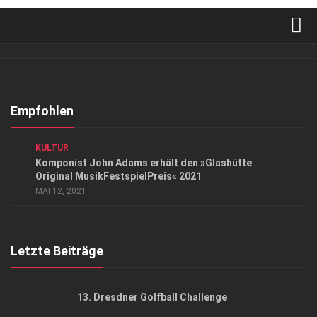
Verkaufsstellen
Abonnement
Kontakt, Impressum
Empfohlen
Datenschutzerklärung
EVENTS
/
GESELLSCHAFT
/
HIGHLIGHTS
/
KUNST &
KULTUR
AGB
Komponist John Adams erhält den »Glashütte
Original MusikFestspielPreis« 2021
Top Gesundheitsforum Dresden / Ostsachsen
MAI 12, 2021
Mediadaten
Letzte Beiträge
13. Dresdner Golfball Challenge