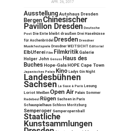
APR. 26, 2017
Ausstellung
Autohaus Dresden
Chinesischer
Bergen
Pavillon Dresden
Deutsche
Die Ente bleibt draußen
Post
Drei Haselnüsse
Dresden
für Aschenbrödel
Dresdner
Musikfestspiele
Dresdner WEITSICHT
Editorial
Filmkritik
ElbUferei
Galerie
Film
Haus des
Holger John
Genuss
Buches
Hope-Gala
HOPE Cape Town
Kino
Ladys Gin Night
Japanisches Palais
Landesbühnen
Sachsen
Lesung
La Saxe à Paris
Open Air
Loriot
Meißen
Palais Sommer
Rügen
Sachsen in Paris
Radebeul
Schauspielhaus
Schloss Moritzburg
Semperoper
Semperopernball
Staatliche
Kunstsammlungen
Dresden