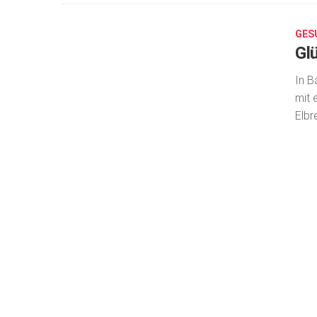
26,
2020
GES
Gl
In B
mit 
Elbr