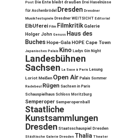
Die Ente bleibt draußen
Post
Drei Haselnüsse
Dresden
für Aschenbrödel
Dresdner
Musikfestspiele
Dresdner WEITSICHT
Editorial
Filmkritik
ElbUferei
Galerie
Film
Haus des
Holger John
Genuss
Buches
Hope-Gala
HOPE Cape Town
Kino
Ladys Gin Night
Japanisches Palais
Landesbühnen
Sachsen
Lesung
La Saxe à Paris
Open Air
Loriot
Meißen
Palais Sommer
Rügen
Sachsen in Paris
Radebeul
Schauspielhaus
Schloss Moritzburg
Semperoper
Semperopernball
Staatliche
Kunstsammlungen
Dresden
Staatsschauspiel Dresden
Thalia
Städtische Galerie Dresden
Theater