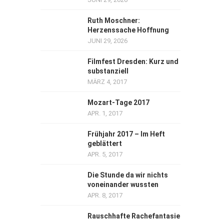
Ruth Moschner:
Herzenssache Hoffnung
JUNI 29, 2026
Filmfest Dresden: Kurz und
substanziell
MÄRZ 4, 2017
Mozart-Tage 2017
APR. 1, 2017
Frühjahr 2017 – Im Heft
geblättert
APR. 5, 2017
Die Stunde da wir nichts
voneinander wussten
APR. 8, 2017
Rauschhafte Rachefantasie