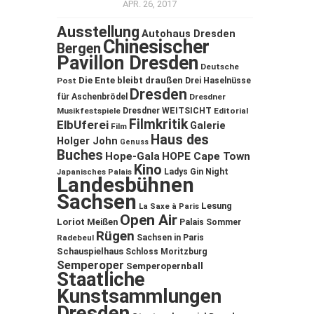
APR. 26, 2017
Ausstellung
Autohaus Dresden
Chinesischer
Bergen
Pavillon Dresden
Deutsche
Die Ente bleibt draußen
Post
Drei Haselnüsse
Dresden
für Aschenbrödel
Dresdner
Musikfestspiele
Dresdner WEITSICHT
Editorial
Filmkritik
ElbUferei
Galerie
Film
Haus des
Holger John
Genuss
Buches
Hope-Gala
HOPE Cape Town
Kino
Ladys Gin Night
Japanisches Palais
Landesbühnen
Sachsen
Lesung
La Saxe à Paris
Open Air
Loriot
Meißen
Palais Sommer
Rügen
Sachsen in Paris
Radebeul
Schauspielhaus
Schloss Moritzburg
Semperoper
Semperopernball
Staatliche
Kunstsammlungen
Dresden