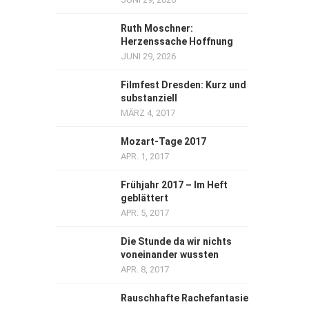
Ruth Moschner:
Herzenssache Hoffnung
JUNI 29, 2026
Filmfest Dresden: Kurz und
substanziell
MÄRZ 4, 2017
Mozart-Tage 2017
APR. 1, 2017
Frühjahr 2017 – Im Heft
geblättert
APR. 5, 2017
Die Stunde da wir nichts
voneinander wussten
APR. 8, 2017
Rauschhafte Rachefantasie