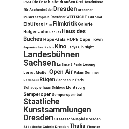
Die Ente bleibt draußen
Post
Drei Haselnüsse
Dresden
für Aschenbrödel
Dresdner
Musikfestspiele
Dresdner WEITSICHT
Editorial
Filmkritik
ElbUferei
Galerie
Film
Haus des
Holger John
Genuss
Buches
Hope-Gala
HOPE Cape Town
Kino
Ladys Gin Night
Japanisches Palais
Landesbühnen
Sachsen
Lesung
La Saxe à Paris
Open Air
Loriot
Meißen
Palais Sommer
Rügen
Sachsen in Paris
Radebeul
Schauspielhaus
Schloss Moritzburg
Semperoper
Semperopernball
Staatliche
Kunstsammlungen
Dresden
Staatsschauspiel Dresden
Thalia
Städtische Galerie Dresden
Theater