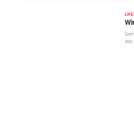
26,
2024
LIF
Wi
Geme
des 