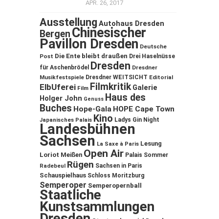
APR. 26, 2017
Ausstellung
Autohaus Dresden
Chinesischer
Bergen
Pavillon Dresden
Deutsche
Die Ente bleibt draußen
Post
Drei Haselnüsse
Dresden
für Aschenbrödel
Dresdner
Musikfestspiele
Dresdner WEITSICHT
Editorial
Filmkritik
ElbUferei
Galerie
Film
Haus des
Holger John
Genuss
Buches
Hope-Gala
HOPE Cape Town
Kino
Ladys Gin Night
Japanisches Palais
Landesbühnen
Sachsen
Lesung
La Saxe à Paris
Open Air
Loriot
Meißen
Palais Sommer
Rügen
Sachsen in Paris
Radebeul
Schauspielhaus
Schloss Moritzburg
Semperoper
Semperopernball
Staatliche
Kunstsammlungen
Dresden