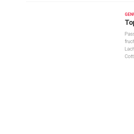
13,
2024
GEN
To
Pass
fruc
Lach
Cott