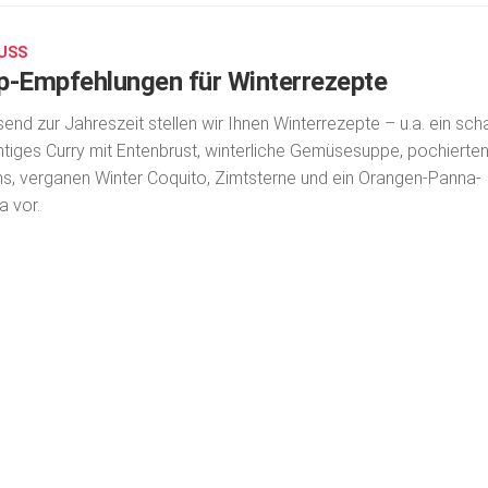
USS
p-Empfehlungen für Winterrezepte
end zur Jahreszeit stellen wir Ihnen Winterrezepte – u.a. ein scha
htiges Curry mit Entenbrust, winterliche Gemüsesuppe, pochierte
s, verganen Winter Coquito, Zimtsterne und ein Orangen-Panna-
a vor.