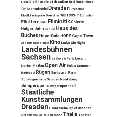
Die Ente bleibt draußen
Post
Drei Haselnüsse
Dresden
für Aschenbrödel
Dresdner
Musikfestspiele
Dresdner WEITSICHT
Editorial
Filmkritik
ElbUferei
Galerie
Film
Haus des
Holger John
Genuss
Buches
Hope-Gala
HOPE Cape Town
Kino
Ladys Gin Night
Japanisches Palais
Landesbühnen
Sachsen
Lesung
La Saxe à Paris
Open Air
Loriot
Meißen
Palais Sommer
Rügen
Sachsen in Paris
Radebeul
Schauspielhaus
Schloss Moritzburg
Semperoper
Semperopernball
Staatliche
Kunstsammlungen
Dresden
Staatsschauspiel Dresden
Thalia
Städtische Galerie Dresden
Theater