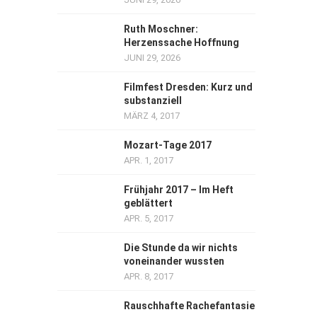
Ruth Moschner:
Herzenssache Hoffnung
JUNI 29, 2026
Filmfest Dresden: Kurz und
substanziell
MÄRZ 4, 2017
Mozart-Tage 2017
APR. 1, 2017
Frühjahr 2017 – Im Heft
geblättert
APR. 5, 2017
Die Stunde da wir nichts
voneinander wussten
APR. 8, 2017
Rauschhafte Rachefantasie