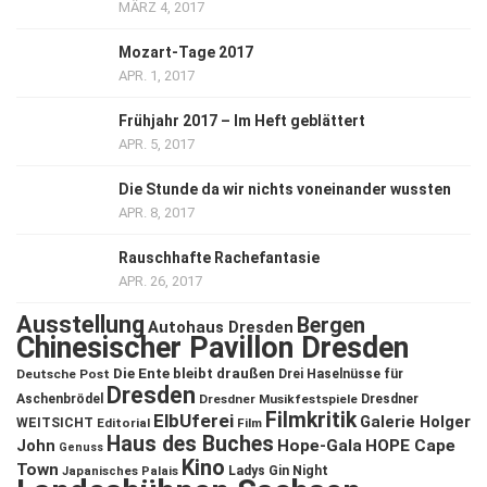
MÄRZ 4, 2017
Mozart-Tage 2017
APR. 1, 2017
Frühjahr 2017 – Im Heft geblättert
APR. 5, 2017
Die Stunde da wir nichts voneinander wussten
APR. 8, 2017
Rauschhafte Rachefantasie
APR. 26, 2017
Ausstellung
Bergen
Autohaus Dresden
Chinesischer Pavillon Dresden
Die Ente bleibt draußen
Deutsche Post
Drei Haselnüsse für
Dresden
Aschenbrödel
Dresdner Musikfestspiele
Dresdner
Filmkritik
ElbUferei
Galerie Holger
WEITSICHT
Editorial
Film
Haus des Buches
John
Hope-Gala
HOPE Cape
Genuss
Kino
Town
Ladys Gin Night
Japanisches Palais