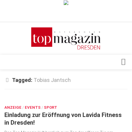
Verkaufsstellen
Abonnement
Kontakt, Impressum
Datenschutzerklärung
AGB
Architektur & Design
Tagged:
Tobias Jantsch
Top Gesundheitsforum Dresden / Ostsachsen
Events
Mediadaten
OKT. 22, 2018
Genuss
ANZEIGE
Geschäft
/
EVENTS
/
SPORT
Einladung zur Eröffnung von Lavida Fitness
gesund & schön
in Dresden!
Gesellschaft