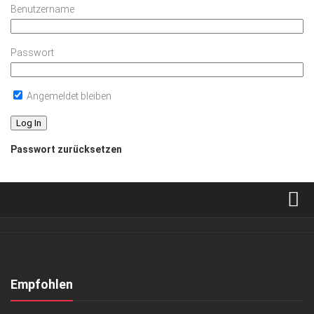
Benutzername
Passwort
Angemeldet bleiben
Passwort zurücksetzen
Verkaufsstellen
Abonnement
Kontakt, Impressum
Empfohlen
Datenschutzerklärung
ANZEIGE
/
EVENTS
/
GESCHÄFT