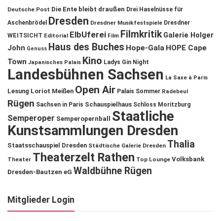
Die Ente bleibt draußen
Deutsche Post
Drei Haselnüsse für
Dresden
Aschenbrödel
Dresdner Musikfestspiele
Dresdner
Filmkritik
ElbUferei
Galerie Holger
WEITSICHT
Editorial
Film
Haus des Buches
John
Hope-Gala
HOPE Cape
Genuss
Kino
Town
Ladys Gin Night
Japanisches Palais
Landesbühnen Sachsen
La Saxe à Paris
Open Air
Lesung
Loriot
Meißen
Palais Sommer
Radebeul
Rügen
Schauspielhaus
Sachsen in Paris
Schloss Moritzburg
Staatliche
Semperoper
Semperopernball
Kunstsammlungen Dresden
Thalia
Staatsschauspiel Dresden
Städtische Galerie Dresden
Theaterzelt Rathen
Volksbank
Theater
Top Lounge
Waldbühne Rügen
Dresden-Bautzen eG
Mitglieder Login