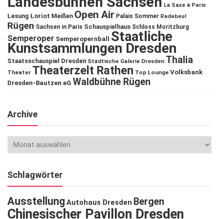
Landesbühnen Sachsen
La Saxe à Paris
Open Air
Lesung
Loriot
Meißen
Palais Sommer
Radebeul
Rügen
Schauspielhaus
Sachsen in Paris
Schloss Moritzburg
Staatliche
Semperoper
Semperopernball
Kunstsammlungen Dresden
Thalia
Staatsschauspiel Dresden
Städtische Galerie Dresden
Theaterzelt Rathen
Volksbank
Theater
Top Lounge
Waldbühne Rügen
Dresden-Bautzen eG
Archive
Schlagwörter
Ausstellung
Bergen
Autohaus Dresden
Chinesischer Pavillon Dresden