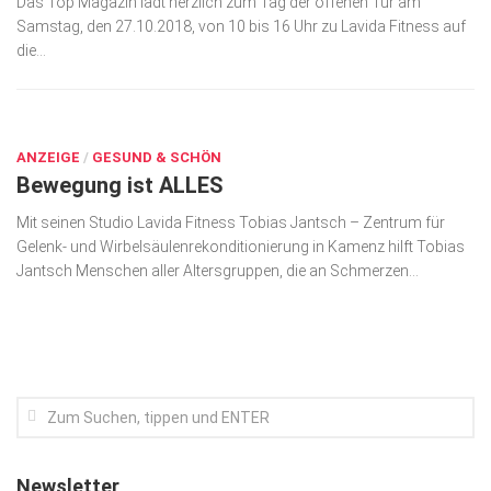
Das Top Magazin lädt herzlich zum Tag der offenen Tür am
Samstag, den 27.10.2018, von 10 bis 16 Uhr zu Lavida Fitness auf
Kunst & Kultur
die...
Lifestyle
JUNI 1, 2018
Ausflug & Reise
Podcast
ANZEIGE
/
GESUND & SCHÖN
Bewegung ist ALLES
Top Branchen
Mit seinen Studio Lavida Fitness Tobias Jantsch – Zentrum für
SACHSEN IN PARIS
Gelenk- und Wirbelsäulenrekonditionierung in Kamenz hilft Tobias
Jantsch Menschen aller Alters­gruppen, die an Schmer­zen...
Newsletter