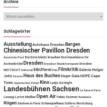
Archive
Schlagwörter
Ausstellung
Bergen
Autohaus Dresden
Chinesischer Pavillon Dresden
Die Ente bleibt draußen
Deutsche Post
Drei Haselnüsse für
Dresden
Aschenbrödel
Dresdner Musikfestspiele
Dresdner
Filmkritik
ElbUferei
Galerie Holger
WEITSICHT
Editorial
Film
Haus des Buches
John
Hope-Gala
HOPE Cape
Genuss
Kino
Town
Ladys Gin Night
Japanisches Palais
Landesbühnen Sachsen
La Saxe à Paris
Open Air
Lesung
Loriot
Meißen
Palais Sommer
Radebeul
Rügen
Schauspielhaus
Sachsen in Paris
Schloss Moritzburg