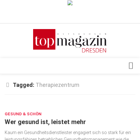
Verkaufsstellen
Abonnement
Kontakt, Impressum
Datenschutzerklärung
AGB
Architektur & Design
Tagged:
Therapiezentrum
Top Gesundheitsforum Dresden / Ostsachsen
Events
Mediadaten
JUNI 29, 2017
Genuss
GESUND & SCHÖN
Geschäft
Wer gesund ist, leistet mehr
gesund & schön
Kaum ein Gesundheitsdienstleister engagiert sich so stark für ein
Gesellschaft
leistungsfähiges betriebliches Gesundheitsmanagement wie die