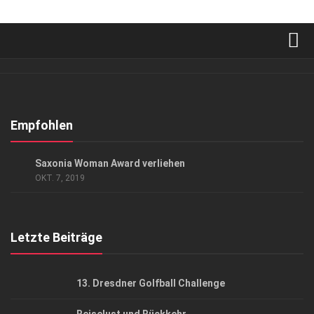
Verkaufsstellen
Abonnement
Kontakt, Impressum
Empfohlen
Datenschutzerklärung
EVENTS
/
GESELLSCHAFT
Saxonia Woman Award verliehen
AGB
OKT. 7, 2019
Top Gesundheitsforum Dresden / Ostsachsen
Mediadaten
Letzte Beiträge
13. Dresdner Golfball Challenge