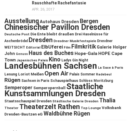
Rauschhafte Rachefantasie
APR. 26, 2017
Ausstellung
Bergen
Autohaus Dresden
Chinesischer Pavillon Dresden
Die Ente bleibt draußen
Deutsche Post
Drei Haselnüsse für
Dresden
Aschenbrödel
Dresdner Musikfestspiele
Dresdner
Filmkritik
ElbUferei
Galerie Holger
WEITSICHT
Editorial
Film
Haus des Buches
John
Hope-Gala
HOPE Cape
Genuss
Kino
Town
Ladys Gin Night
Japanisches Palais
Landesbühnen Sachsen
La Saxe à Paris
Open Air
Lesung
Loriot
Meißen
Palais Sommer
Radebeul
Rügen
Schauspielhaus
Sachsen in Paris
Schloss Moritzburg
Staatliche
Semperoper
Semperopernball
Kunstsammlungen Dresden
Thalia
Staatsschauspiel Dresden
Städtische Galerie Dresden
Theaterzelt Rathen
Volksbank
Theater
Top Lounge
Waldbühne Rügen
Dresden-Bautzen eG