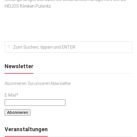
HELIOS Kliniken Pulsnitz.
Kunst & Kultur
Lifestyle
Ausflug & Reise
Podcast
Top Branchen
SACHSEN IN PARIS
Newsletter
Abonnieren Sie unseren Newsletter
E-Mail*
Veranstaltungen