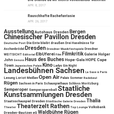
APR. 8, 2017
Rauschhafte Rachefantasie
APR. 26, 2017
Ausstellung
Bergen
Autohaus Dresden
Chinesischer Pavillon Dresden
Die Ente bleibt draußen
Deutsche Post
Drei Haselnüsse für
Dresden
Aschenbrödel
Dresdner Musikfestspiele
Dresdner
Filmkritik
ElbUferei
Galerie Holger
WEITSICHT
Editorial
Film
Haus des Buches
John
Hope-Gala
HOPE Cape
Genuss
Kino
Town
Ladys Gin Night
Japanisches Palais
Landesbühnen Sachsen
La Saxe à Paris
Open Air
Lesung
Loriot
Meißen
Palais Sommer
Radebeul
Rügen
Schauspielhaus
Sachsen in Paris
Schloss Moritzburg
Staatliche
Semperoper
Semperopernball
Kunstsammlungen Dresden
Thalia
Staatsschauspiel Dresden
Städtische Galerie Dresden
Theaterzelt Rathen
Volksbank
Theater
Top Lounge
Waldbühne Rügen
Dresden-Bautzen eG