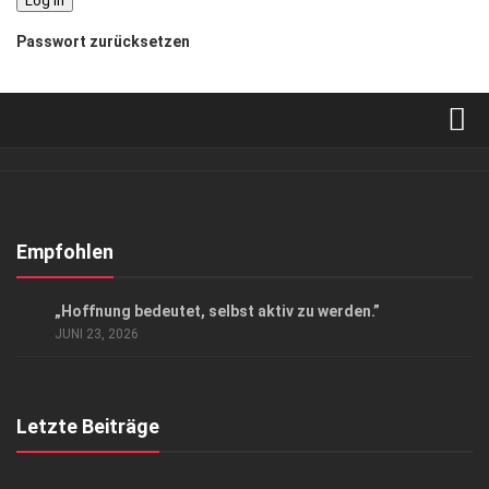
Passwort zurücksetzen
Verkaufsstellen
Abonnement
Kontakt, Impressum
Empfohlen
Datenschutzerklärung
EVENTS
/
GESELLSCHAFT
„Hoffnung bedeutet, selbst aktiv zu werden.”
AGB
JUNI 23, 2026
Top Gesundheitsforum Dresden / Ostsachsen
Mediadaten
Letzte Beiträge