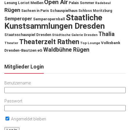
Open Air
Lesung
Loriot
Meißen
Palais Sommer
Radebeul
Rügen
Schauspielhaus
Sachsen in Paris
Schloss Moritzburg
Staatliche
Semperoper
Semperopernball
Kunstsammlungen Dresden
Thalia
Staatsschauspiel Dresden
Städtische Galerie Dresden
Theaterzelt Rathen
Volksbank
Theater
Top Lounge
Waldbühne Rügen
Dresden-Bautzen eG
Mitglieder Login
Benutzername
Passwort
Angemeldet bleiben