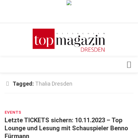
Verkaufsstellen
Abonnement
Kontakt, Impressum
Datenschutzerklärung
AGB
Architektur & Design
Tagged:
Thalia Dresden
Top Gesundheitsforum Dresden / Ostsachsen
Events
Mediadaten
MAI 17, 2023
Genuss
EVENTS
Geschäft
Letzte TICKETS sichern: 10.11.2023 – Top
gesund & schön
Lounge und Lesung mit Schauspieler Benno
Fürmann
Gesellschaft