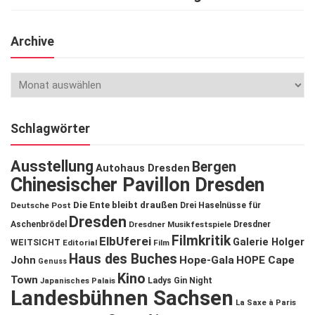
Archive
Schlagwörter
Ausstellung
Bergen
Autohaus Dresden
Chinesischer Pavillon Dresden
Die Ente bleibt draußen
Deutsche Post
Drei Haselnüsse für
Dresden
Aschenbrödel
Dresdner Musikfestspiele
Dresdner
Filmkritik
ElbUferei
Galerie Holger
WEITSICHT
Editorial
Film
Haus des Buches
John
Hope-Gala
HOPE Cape
Genuss
Kino
Town
Ladys Gin Night
Japanisches Palais
Landesbühnen Sachsen
La Saxe à Paris