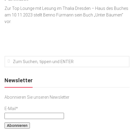
Zur Top Lounge mit Lesung im Thalia Dresden – Haus des Buches
Kunst & Kultur
am 10.11.2023 stellt Benno Fürmann sein Buch „Unter Bäumen”
Lifestyle
vor.
Ausflug & Reise
Podcast
Top Branchen
SACHSEN IN PARIS
Newsletter
Abonnieren Sie unseren Newsletter
E-Mail*