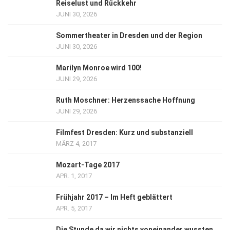
Reiselust und Rückkehr
JUNI 30, 2026
Sommertheater in Dresden und der Region
JUNI 30, 2026
Marilyn Monroe wird 100!
JUNI 29, 2026
Ruth Moschner: Herzenssache Hoffnung
JUNI 29, 2026
Filmfest Dresden: Kurz und substanziell
MÄRZ 4, 2017
Mozart-Tage 2017
APR. 1, 2017
Frühjahr 2017 – Im Heft geblättert
APR. 5, 2017
Die Stunde da wir nichts voneinander wussten