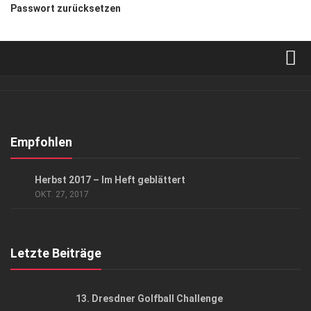
Passwort zurücksetzen
Verkaufsstellen
Abonnement
Kontakt, Impressum
Empfohlen
Datenschutzerklärung
DURCHS HEFT GEBLÄTTERT
Herbst 2017 – Im Heft geblättert
AGB
OKT. 27, 2017
Top Gesundheitsforum Dresden / Ostsachsen
Mediadaten
Letzte Beiträge
13. Dresdner Golfball Challenge