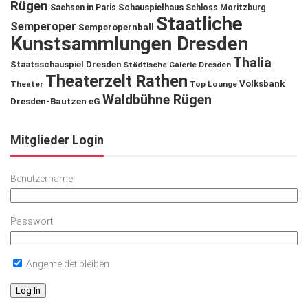
Rügen
Schauspielhaus
Sachsen in Paris
Schloss Moritzburg
Staatliche
Semperoper
Semperopernball
Kunstsammlungen Dresden
Thalia
Staatsschauspiel Dresden
Städtische Galerie Dresden
Theaterzelt Rathen
Volksbank
Theater
Top Lounge
Waldbühne Rügen
Dresden-Bautzen eG
Mitglieder Login
Benutzername
Passwort
Angemeldet bleiben