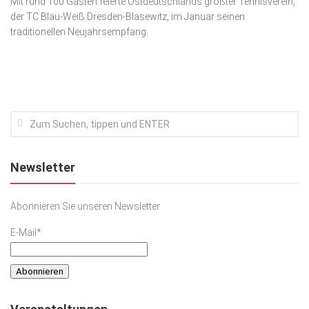
Mit rund 100 Gästen feierte Ostdeutschlands größter Tennisverein,
der TC Blau-Weiß Dresden-Blasewitz, im Januar seinen
Kunst & Kultur
traditionellen Neujahrsempfang.
Lifestyle
Ausflug & Reise
Podcast
Top Branchen
SACHSEN IN PARIS
Newsletter
Abonnieren Sie unseren Newsletter
E-Mail*