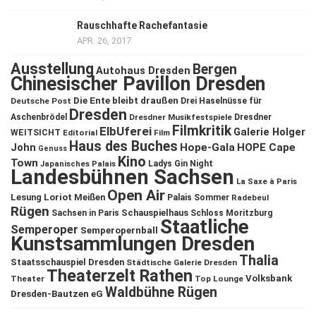
Rauschhafte Rachefantasie
APR. 26, 2017
Ausstellung
Bergen
Autohaus Dresden
Chinesischer Pavillon Dresden
Die Ente bleibt draußen
Deutsche Post
Drei Haselnüsse für
Dresden
Aschenbrödel
Dresdner Musikfestspiele
Dresdner
Filmkritik
ElbUferei
Galerie Holger
WEITSICHT
Editorial
Film
Haus des Buches
John
Hope-Gala
HOPE Cape
Genuss
Kino
Town
Ladys Gin Night
Japanisches Palais
Landesbühnen Sachsen
La Saxe à Paris
Open Air
Lesung
Loriot
Meißen
Palais Sommer
Radebeul
Rügen
Schauspielhaus
Sachsen in Paris
Schloss Moritzburg
Staatliche
Semperoper
Semperopernball
Kunstsammlungen Dresden
Thalia
Staatsschauspiel Dresden
Städtische Galerie Dresden
Theaterzelt Rathen
Volksbank
Theater
Top Lounge
Waldbühne Rügen
Dresden-Bautzen eG