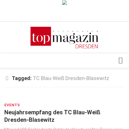
Verkaufsstellen
Abonnement
Kontakt, Impressum
Datenschutzerklärung
AGB
Architektur & Design
Tagged:
TC Blau-Weiß Dresden-Blasewitz
Top Gesundheitsforum Dresden / Ostsachsen
Events
Mediadaten
MÄRZ 21, 2024
Genuss
EVENTS
Geschäft
Neujahrsempfang des TC Blau-Weiß
gesund & schön
Dresden-Blasewitz
Gesellschaft