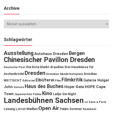
Archive
Schlagwörter
Ausstellung
Bergen
Autohaus Dresden
Chinesischer Pavillon Dresden
Die Ente bleibt draußen
Deutsche Post
Drei Haselnüsse für
Dresden
Aschenbrödel
Dresdner Musikfestspiele
Dresdner
Filmkritik
ElbUferei
Galerie Holger
WEITSICHT
Editorial
Film
Haus des Buches
John
Hope-Gala
HOPE Cape
Genuss
Kino
Town
Ladys Gin Night
Japanisches Palais
Landesbühnen Sachsen
La Saxe à Paris
Open Air
Lesung
Loriot
Meißen
Palais Sommer
Radebeul