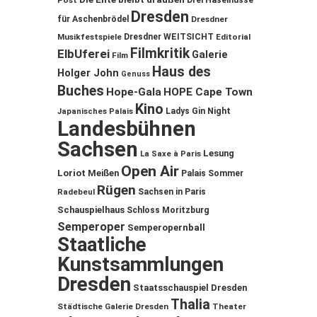
Post
Drei Haselnüsse
Dresden
für Aschenbrödel
Dresdner
Musikfestspiele
Dresdner WEITSICHT
Editorial
Filmkritik
ElbUferei
Galerie
Film
Haus des
Holger John
Genuss
Buches
Hope-Gala
HOPE Cape Town
Kino
Ladys Gin Night
Japanisches Palais
Landesbühnen
Sachsen
Lesung
La Saxe à Paris
Open Air
Loriot
Meißen
Palais Sommer
Rügen
Sachsen in Paris
Radebeul
Schauspielhaus
Schloss Moritzburg
Semperoper
Semperopernball
Staatliche
Kunstsammlungen
Dresden
Staatsschauspiel Dresden
Thalia
Städtische Galerie Dresden
Theater