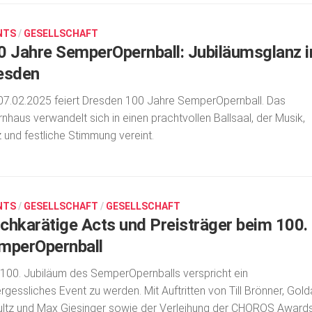
NTS
/
GESELLSCHAFT
0 Jahre SemperOpernball: Jubiläumsglanz i
esden
7.02.2025 feiert Dresden 100 Jahre SemperOpernball. Das
nhaus verwandelt sich in einen prachtvollen Ballsaal, der Musik,
 und festliche Stimmung vereint.
NTS
/
GESELLSCHAFT
/
GESELLSCHAFT
chkarätige Acts und Preisträger beim 100.
mperOpernball
100. Jubiläum des SemperOpernballs verspricht ein
rgessliches Event zu werden. Mit Auftritten von Till Brönner, Gold
ltz und Max Giesinger sowie der Verleihung der CHOROS Award