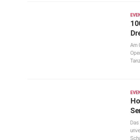
7,
2025
EVE
10
Dr
Am 0
Oper
Tanz
NOV.
13,
2024
EVE
Ho
Se
Das 
unve
Schu