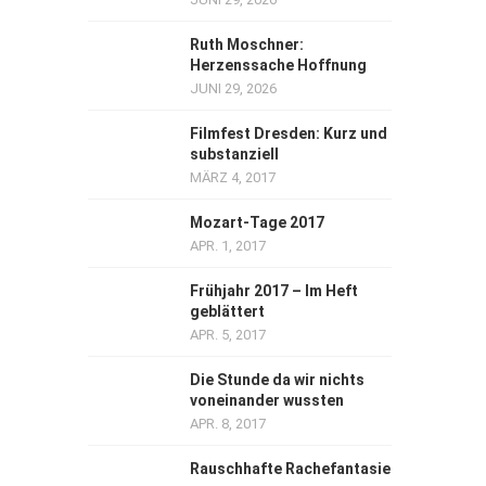
Ruth Moschner:
Herzenssache Hoffnung
JUNI 29, 2026
Filmfest Dresden: Kurz und
substanziell
MÄRZ 4, 2017
Mozart-Tage 2017
APR. 1, 2017
Frühjahr 2017 – Im Heft
geblättert
APR. 5, 2017
Die Stunde da wir nichts
voneinander wussten
APR. 8, 2017
Rauschhafte Rachefantasie