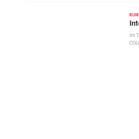
4,
2024
KUN
In
Im T
COU