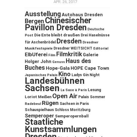
APR. 26, 2017
Ausstellung
Autohaus Dresden
Chinesischer
Bergen
Pavillon Dresden
Deutsche
Die Ente bleibt draußen
Post
Drei Haselnüsse
Dresden
für Aschenbrödel
Dresdner
Musikfestspiele
Dresdner WEITSICHT
Editorial
Filmkritik
ElbUferei
Galerie
Film
Haus des
Holger John
Genuss
Buches
Hope-Gala
HOPE Cape Town
Kino
Ladys Gin Night
Japanisches Palais
Landesbühnen
Sachsen
Lesung
La Saxe à Paris
Open Air
Loriot
Meißen
Palais Sommer
Rügen
Sachsen in Paris
Radebeul
Schauspielhaus
Schloss Moritzburg
Semperoper
Semperopernball
Staatliche
Kunstsammlungen
Dresden