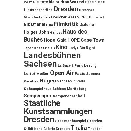
Die Ente bleibt draußen
Post
Drei Haselnüsse
Dresden
für Aschenbrödel
Dresdner
Musikfestspiele
Dresdner WEITSICHT
Editorial
Filmkritik
ElbUferei
Galerie
Film
Haus des
Holger John
Genuss
Buches
Hope-Gala
HOPE Cape Town
Kino
Ladys Gin Night
Japanisches Palais
Landesbühnen
Sachsen
Lesung
La Saxe à Paris
Open Air
Loriot
Meißen
Palais Sommer
Rügen
Sachsen in Paris
Radebeul
Schauspielhaus
Schloss Moritzburg
Semperoper
Semperopernball
Staatliche
Kunstsammlungen
Dresden
Staatsschauspiel Dresden
Thalia
Städtische Galerie Dresden
Theater