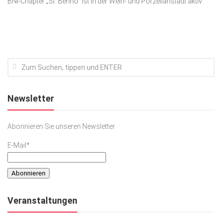
BNI-Chapter „St. Benno“ ist in der Wein- und Porzellanstadt aktiv
Kunst & Kultur
Lifestyle
Ausflug & Reise
Podcast
Top Branchen
Newsletter
SACHSEN IN PARIS
Abonnieren Sie unseren Newsletter
E-Mail*
Veranstaltungen