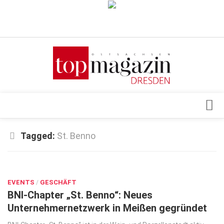
Verkaufsstellen
Abonnement
Kontakt, Impressum
Datenschutzerklärung
AGB
Architektur & Design
Tagged:
St. Benno
Top Gesundheitsforum Dresden / Ostsachsen
Events
Mediadaten
JULI 4, 2017
Genuss
EVENTS
Geschäft
/
GESCHÄFT
BNI-Chapter „St. Benno“: Neues
gesund & schön
Unternehmernetzwerk in Meißen gegründet
Gesellschaft