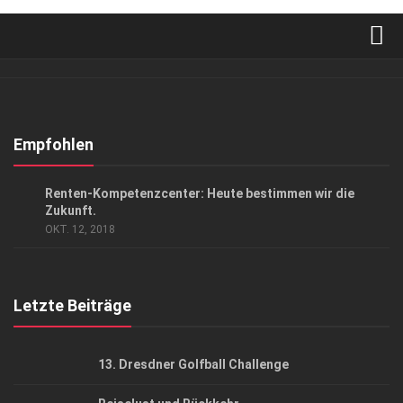
Verkaufsstellen
Abonnement
Kontakt, Impressum
Empfohlen
Datenschutzerklärung
ANZEIGE
/
GESCHÄFT
/
GESELLSCHAFT
Renten-Kompetenzcenter: Heute bestimmen wir die
AGB
Zukunft.
OKT. 12, 2018
Top Gesundheitsforum Dresden / Ostsachsen
Mediadaten
Letzte Beiträge
13. Dresdner Golfball Challenge