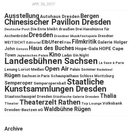
APR. 26, 2017
Ausstellung
Bergen
Autohaus Dresden
Chinesischer Pavillon Dresden
Die Ente bleibt draußen
Deutsche Post
Drei Haselnüsse für
Dresden
Aschenbrödel
Dresdner Musikfestspiele
Dresdner
Filmkritik
ElbUferei
Galerie Holger
WEITSICHT
Editorial
Film
Haus des Buches
John
Hope-Gala
HOPE Cape
Genuss
Kino
Town
Ladys Gin Night
Japanisches Palais
Landesbühnen Sachsen
La Saxe à Paris
Open Air
Lesung
Loriot
Meißen
Palais Sommer
Radebeul
Rügen
Schauspielhaus
Sachsen in Paris
Schloss Moritzburg
Staatliche
Semperoper
Semperopernball
Kunstsammlungen Dresden
Thalia
Staatsschauspiel Dresden
Städtische Galerie Dresden
Theaterzelt Rathen
Volksbank
Theater
Top Lounge
Waldbühne Rügen
Dresden-Bautzen eG
Archive