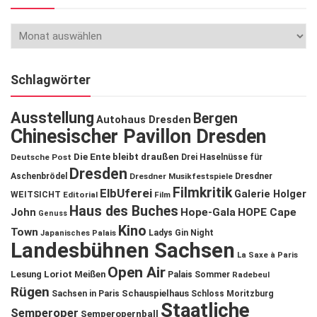
Schlagwörter
Ausstellung
Bergen
Autohaus Dresden
Chinesischer Pavillon Dresden
Die Ente bleibt draußen
Deutsche Post
Drei Haselnüsse für
Dresden
Aschenbrödel
Dresdner Musikfestspiele
Dresdner
Filmkritik
ElbUferei
Galerie Holger
WEITSICHT
Editorial
Film
Haus des Buches
John
Hope-Gala
HOPE Cape
Genuss
Kino
Town
Ladys Gin Night
Japanisches Palais
Landesbühnen Sachsen
La Saxe à Paris
Open Air
Lesung
Loriot
Meißen
Palais Sommer
Radebeul
Rügen
Schauspielhaus
Sachsen in Paris
Schloss Moritzburg
Staatliche
Semperoper
Semperopernball