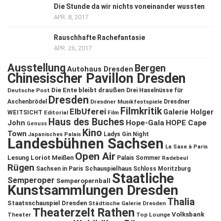
Die Stunde da wir nichts voneinander wussten
APR. 8, 2017
Rauschhafte Rachefantasie
APR. 26, 2017
Ausstellung
Bergen
Autohaus Dresden
Chinesischer Pavillon Dresden
Die Ente bleibt draußen
Deutsche Post
Drei Haselnüsse für
Dresden
Aschenbrödel
Dresdner Musikfestspiele
Dresdner
Filmkritik
ElbUferei
Galerie Holger
WEITSICHT
Editorial
Film
Haus des Buches
John
Hope-Gala
HOPE Cape
Genuss
Kino
Town
Ladys Gin Night
Japanisches Palais
Landesbühnen Sachsen
La Saxe à Paris
Open Air
Lesung
Loriot
Meißen
Palais Sommer
Radebeul
Rügen
Schauspielhaus
Sachsen in Paris
Schloss Moritzburg
Staatliche
Semperoper
Semperopernball
Kunstsammlungen Dresden
Thalia
Staatsschauspiel Dresden
Städtische Galerie Dresden
Theaterzelt Rathen
Volksbank
Theater
Top Lounge