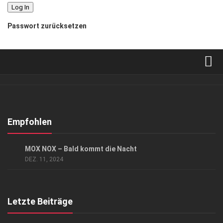
Passwort zurücksetzen
Verkaufsstellen
Abonnement
Kontakt, Impressum
Empfohlen
Datenschutzerklärung
KUNST & KULTUR
MOX NOX – Bald kommt die Nacht
AGB
DEZ. 11, 2024
Top Gesundheitsforum Dresden / Ostsachsen
Mediadaten
Letzte Beiträge