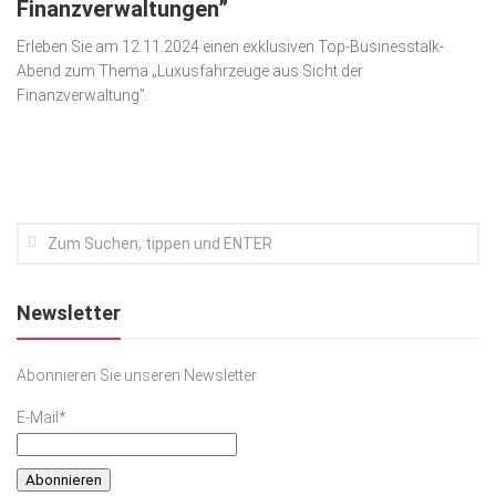
Finanzverwaltungen”
Kunst & Kultur
Erleben Sie am 12.11.2024 einen exklusiven Top-Businesstalk-
Abend zum Thema „Luxusfahrzeuge aus Sicht der
Lifestyle
Finanzverwaltung”.
Ausflug & Reise
Podcast
Top Branchen
SACHSEN IN PARIS
Newsletter
Abonnieren Sie unseren Newsletter
E-Mail*