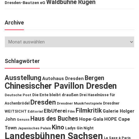
Waldbühne Rügen
Dresden-Bautzen eG
Archive
Schlagwörter
Ausstellung
Bergen
Autohaus Dresden
Chinesischer Pavillon Dresden
Die Ente bleibt draußen
Deutsche Post
Drei Haselnüsse für
Dresden
Aschenbrödel
Dresdner Musikfestspiele
Dresdner
Filmkritik
ElbUferei
Galerie Holger
WEITSICHT
Editorial
Film
Haus des Buches
John
Hope-Gala
HOPE Cape
Genuss
Kino
Town
Ladys Gin Night
Japanisches Palais
Landesbühnen Sachsen
La Saxe à Paris