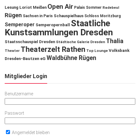
Open Air
Lesung
Loriot
Meißen
Palais Sommer
Radebeul
Rügen
Schauspielhaus
Sachsen in Paris
Schloss Moritzburg
Staatliche
Semperoper
Semperopernball
Kunstsammlungen Dresden
Thalia
Staatsschauspiel Dresden
Städtische Galerie Dresden
Theaterzelt Rathen
Volksbank
Theater
Top Lounge
Waldbühne Rügen
Dresden-Bautzen eG
Mitglieder Login
Benutzername
Passwort
Angemeldet bleiben