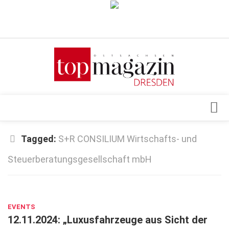
Verkaufsstellen
Abonnement
Kontakt, Impressum
Datenschutzerklärung
AGB
Architektur & Design
Tagged:
S+R CONSILIUM Wirtschafts- und
Top Gesundheitsforum Dresden / Ostsachsen
Events
Steuerberatungsgesellschaft mbH
Mediadaten
Genuss
OKT. 29, 2024
Geschäft
gesund & schön
EVENTS
12.11.2024: „Luxusfahrzeuge aus Sicht der
Gesellschaft