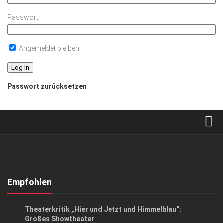
Passwort
Angemeldet bleiben
Passwort zurücksetzen
Verkaufsstellen
Abonnement
Kontakt, Impressum
Empfohlen
Datenschutzerklärung
KUNST & KULTUR
Theaterkritik „Hier und Jetzt und Himmelblau“:
AGB
Großes Showtheater