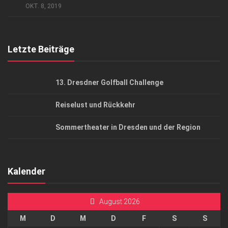
OKT. 8, 2019
Top Gesundheitsforum Dresden / Ostsachsen
Mediadaten
Letzte Beiträge
13. Dresdner Golfball Challenge
Reiselust und Rückkehr
Sommertheater in Dresden und der Region
Kalender
August 2026
M
D
M
D
F
S
S