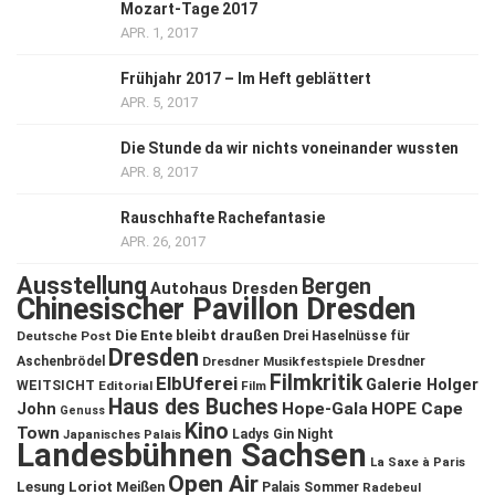
Mozart-Tage 2017
APR. 1, 2017
Frühjahr 2017 – Im Heft geblättert
APR. 5, 2017
Die Stunde da wir nichts voneinander wussten
APR. 8, 2017
Rauschhafte Rachefantasie
APR. 26, 2017
Ausstellung
Bergen
Autohaus Dresden
Chinesischer Pavillon Dresden
Die Ente bleibt draußen
Deutsche Post
Drei Haselnüsse für
Dresden
Aschenbrödel
Dresdner Musikfestspiele
Dresdner
Filmkritik
ElbUferei
Galerie Holger
WEITSICHT
Editorial
Film
Haus des Buches
John
Hope-Gala
HOPE Cape
Genuss
Kino
Town
Ladys Gin Night
Japanisches Palais
Landesbühnen Sachsen
La Saxe à Paris
Open Air
Lesung
Loriot
Meißen
Palais Sommer
Radebeul