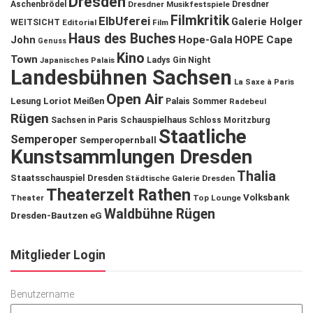
Dresden
Aschenbrödel
Dresdner Musikfestspiele
Dresdner
Filmkritik
ElbUferei
Galerie Holger
WEITSICHT
Editorial
Film
Haus des Buches
John
Hope-Gala
HOPE Cape
Genuss
Kino
Town
Ladys Gin Night
Japanisches Palais
Landesbühnen Sachsen
La Saxe à Paris
Open Air
Lesung
Loriot
Meißen
Palais Sommer
Radebeul
Rügen
Schauspielhaus
Sachsen in Paris
Schloss Moritzburg
Staatliche
Semperoper
Semperopernball
Kunstsammlungen Dresden
Thalia
Staatsschauspiel Dresden
Städtische Galerie Dresden
Theaterzelt Rathen
Volksbank
Theater
Top Lounge
Waldbühne Rügen
Dresden-Bautzen eG
Mitglieder Login
Benutzername