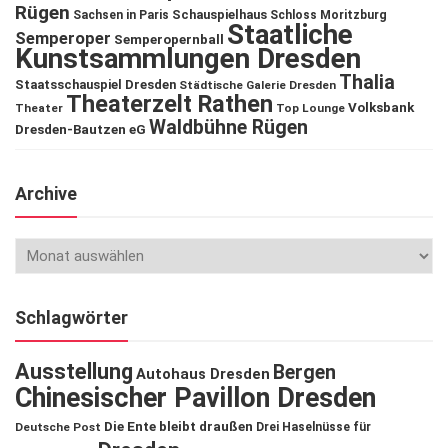
Rügen
Schauspielhaus
Sachsen in Paris
Schloss Moritzburg
Staatliche
Semperoper
Semperopernball
Kunstsammlungen Dresden
Thalia
Staatsschauspiel Dresden
Städtische Galerie Dresden
Theaterzelt Rathen
Volksbank
Theater
Top Lounge
Waldbühne Rügen
Dresden-Bautzen eG
Archive
Schlagwörter
Ausstellung
Bergen
Autohaus Dresden
Chinesischer Pavillon Dresden
Die Ente bleibt draußen
Deutsche Post
Drei Haselnüsse für