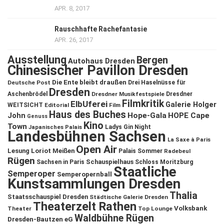
APR. 8, 2017
Rauschhafte Rachefantasie
APR. 26, 2017
Ausstellung
Bergen
Autohaus Dresden
Chinesischer Pavillon Dresden
Die Ente bleibt draußen
Deutsche Post
Drei Haselnüsse für
Dresden
Aschenbrödel
Dresdner Musikfestspiele
Dresdner
Filmkritik
ElbUferei
Galerie Holger
WEITSICHT
Editorial
Film
Haus des Buches
John
Hope-Gala
HOPE Cape
Genuss
Kino
Town
Ladys Gin Night
Japanisches Palais
Landesbühnen Sachsen
La Saxe à Paris
Open Air
Lesung
Loriot
Meißen
Palais Sommer
Radebeul
Rügen
Schauspielhaus
Sachsen in Paris
Schloss Moritzburg
Staatliche
Semperoper
Semperopernball
Kunstsammlungen Dresden
Thalia
Staatsschauspiel Dresden
Städtische Galerie Dresden
Theaterzelt Rathen
Volksbank
Theater
Top Lounge
Waldbühne Rügen
Dresden-Bautzen eG