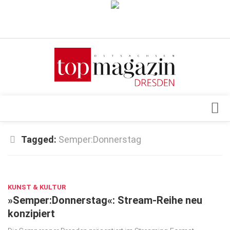
Verkaufsstellen
Abonnement
Kontakt, Impressum
Datenschutzerklärung
AGB
Architektur & Design
Tagged:
Semper:Donnerstag
Top Gesundheitsforum Dresden / Ostsachsen
Events
Mediadaten
FEB. 23, 2021
Genuss
KUNST & KULTUR
Geschäft
»Semper:Donnerstag«: Stream-Reihe neu
gesund & schön
konzipiert
Gesellschaft