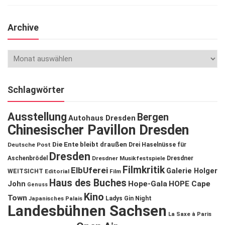
Archive
Schlagwörter
Ausstellung
Bergen
Autohaus Dresden
Chinesischer Pavillon Dresden
Die Ente bleibt draußen
Deutsche Post
Drei Haselnüsse für
Dresden
Aschenbrödel
Dresdner Musikfestspiele
Dresdner
Filmkritik
ElbUferei
Galerie Holger
WEITSICHT
Editorial
Film
Haus des Buches
John
Hope-Gala
HOPE Cape
Genuss
Kino
Town
Ladys Gin Night
Japanisches Palais
Landesbühnen Sachsen
La Saxe à Paris