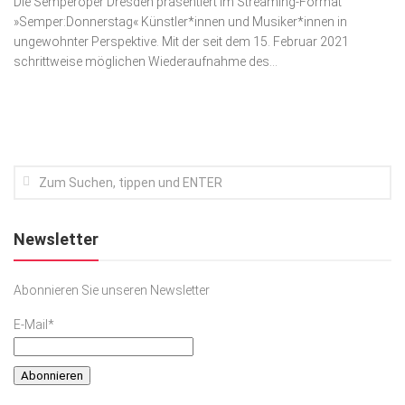
Die Semperoper Dresden präsentiert im Streaming-Format
»Semper:Donnerstag« Künstler*innen und Musiker*innen in
Kunst & Kultur
ungewohnter Perspektive. Mit der seit dem 15. Februar 2021
Lifestyle
schrittweise möglichen Wiederaufnahme des...
Ausflug & Reise
Podcast
Top Branchen
SACHSEN IN PARIS
Newsletter
Abonnieren Sie unseren Newsletter
E-Mail*