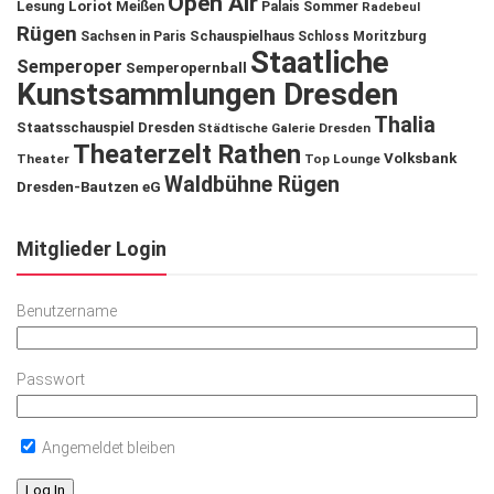
Open Air
Lesung
Loriot
Meißen
Palais Sommer
Radebeul
Rügen
Schauspielhaus
Sachsen in Paris
Schloss Moritzburg
Staatliche
Semperoper
Semperopernball
Kunstsammlungen Dresden
Thalia
Staatsschauspiel Dresden
Städtische Galerie Dresden
Theaterzelt Rathen
Volksbank
Theater
Top Lounge
Waldbühne Rügen
Dresden-Bautzen eG
Mitglieder Login
Benutzername
Passwort
Angemeldet bleiben