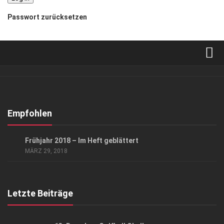
Passwort zurücksetzen
Verkaufsstellen
Abonnement
Kontakt, Impressum
Empfohlen
Datenschutzerklärung
DURCHS HEFT GEBLÄTTERT
Frühjahr 2018 – Im Heft geblättert
AGB
MÄRZ 29, 2018
Top Gesundheitsforum Dresden / Ostsachsen
Mediadaten
Letzte Beiträge