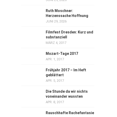
Ruth Moschner:
Herzenssache Hoffnung
JUNI 29, 2026
Filmfest Dresden: Kurz und
substanziell
MÄRZ 4, 2017
Mozart-Tage 2017
APR. 1, 2017
Frühjahr 2017 – Im Heft
geblättert
APR. 5, 2017
Die Stunde da wir nichts
voneinander wussten
APR. 8, 2017
Rauschhafte Rachefantasie