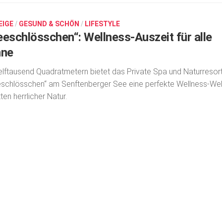
EIGE
/
GESUND & SCHÖN
/
LIFESTYLE
eeschlösschen“: Wellness-Auszeit für alle
nne
elftausend Quadratmetern bietet das Private Spa und Naturresor
schlösschen“ am Senftenberger See eine perfekte Wellness-Wel
tten herrlicher Natur.