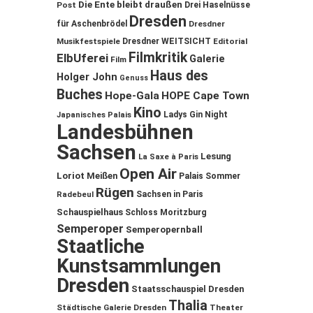
Die Ente bleibt draußen
Post
Drei Haselnüsse
Dresden
für Aschenbrödel
Dresdner
Musikfestspiele
Dresdner WEITSICHT
Editorial
Filmkritik
ElbUferei
Galerie
Film
Haus des
Holger John
Genuss
Buches
Hope-Gala
HOPE Cape Town
Kino
Ladys Gin Night
Japanisches Palais
Landesbühnen
Sachsen
Lesung
La Saxe à Paris
Open Air
Loriot
Meißen
Palais Sommer
Rügen
Sachsen in Paris
Radebeul
Schauspielhaus
Schloss Moritzburg
Semperoper
Semperopernball
Staatliche
Kunstsammlungen
Dresden
Staatsschauspiel Dresden
Thalia
Städtische Galerie Dresden
Theater