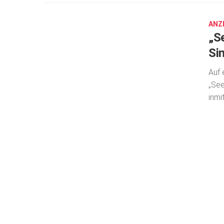
15,
2025
ANZ
„S
Si
Auf 
„See
inmi