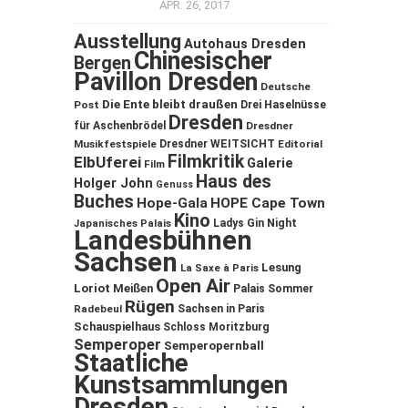
APR. 26, 2017
Ausstellung
Autohaus Dresden
Chinesischer
Bergen
Pavillon Dresden
Deutsche
Die Ente bleibt draußen
Post
Drei Haselnüsse
Dresden
für Aschenbrödel
Dresdner
Musikfestspiele
Dresdner WEITSICHT
Editorial
Filmkritik
ElbUferei
Galerie
Film
Haus des
Holger John
Genuss
Buches
Hope-Gala
HOPE Cape Town
Kino
Ladys Gin Night
Japanisches Palais
Landesbühnen
Sachsen
Lesung
La Saxe à Paris
Open Air
Loriot
Meißen
Palais Sommer
Rügen
Sachsen in Paris
Radebeul
Schauspielhaus
Schloss Moritzburg
Semperoper
Semperopernball
Staatliche
Kunstsammlungen
Dresden