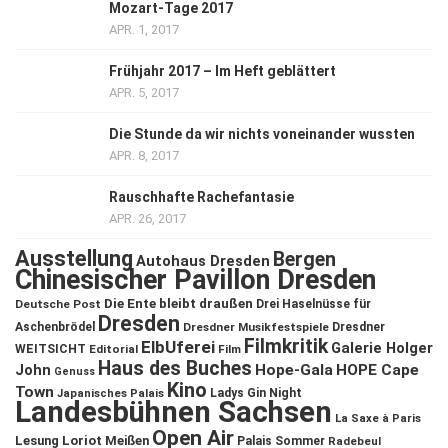
Mozart-Tage 2017
APR. 1, 2017
Frühjahr 2017 – Im Heft geblättert
APR. 5, 2017
Die Stunde da wir nichts voneinander wussten
APR. 8, 2017
Rauschhafte Rachefantasie
APR. 26, 2017
Ausstellung
Bergen
Autohaus Dresden
Chinesischer Pavillon Dresden
Die Ente bleibt draußen
Deutsche Post
Drei Haselnüsse für
Dresden
Aschenbrödel
Dresdner Musikfestspiele
Dresdner
Filmkritik
ElbUferei
Galerie Holger
WEITSICHT
Editorial
Film
Haus des Buches
John
Hope-Gala
HOPE Cape
Genuss
Kino
Town
Ladys Gin Night
Japanisches Palais
Landesbühnen Sachsen
La Saxe à Paris
Open Air
Lesung
Loriot
Meißen
Palais Sommer
Radebeul