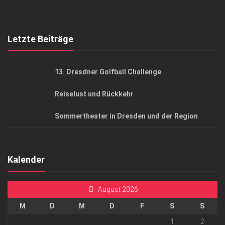
Top Gesundheitsforum Dresden / Ostsachsen
Mediadaten
Letzte Beiträge
13. Dresdner Golfball Challenge
Reiselust und Rückkehr
Sommertheater in Dresden und der Region
Kalender
August 2026
M
D
M
D
F
S
S
1
2