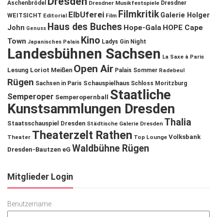
Dresden
Aschenbrödel
Dresdner Musikfestspiele
Dresdner
Filmkritik
ElbUferei
Galerie Holger
WEITSICHT
Editorial
Film
Haus des Buches
John
Hope-Gala
HOPE Cape
Genuss
Kino
Town
Ladys Gin Night
Japanisches Palais
Landesbühnen Sachsen
La Saxe à Paris
Open Air
Lesung
Loriot
Meißen
Palais Sommer
Radebeul
Rügen
Schauspielhaus
Sachsen in Paris
Schloss Moritzburg
Staatliche
Semperoper
Semperopernball
Kunstsammlungen Dresden
Thalia
Staatsschauspiel Dresden
Städtische Galerie Dresden
Theaterzelt Rathen
Volksbank
Theater
Top Lounge
Waldbühne Rügen
Dresden-Bautzen eG
Mitglieder Login
Benutzername