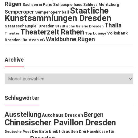
Rügen
Schauspielhaus
Sachsen in Paris
Schloss Moritzburg
Staatliche
Semperoper
Semperopernball
Kunstsammlungen Dresden
Thalia
Staatsschauspiel Dresden
Städtische Galerie Dresden
Theaterzelt Rathen
Volksbank
Theater
Top Lounge
Waldbühne Rügen
Dresden-Bautzen eG
Archive
Schlagwörter
Ausstellung
Bergen
Autohaus Dresden
Chinesischer Pavillon Dresden
Die Ente bleibt draußen
Deutsche Post
Drei Haselnüsse für