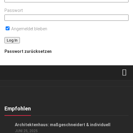
Passwort
Angemeldet bleiben
Passwort zurücksetzen
Verkaufsstellen
Abonnement
Kontakt, Impressum
Empfohlen
Datenschutzerklärung
ANZEIGE
/
ARCHITEKTUR & DESIGN
/
LIFESTYLE
Architektenhaus: maßgeschneidert & individuell
AGB
JUNI 25, 2025