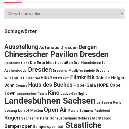
Schlagwörter
Ausstellung
Bergen
Autohaus Dresden
Chinesischer Pavillon Dresden
Die Ente bleibt draußen
Deutsche Post
Drei Haselnüsse für
Dresden
Aschenbrödel
Dresdner Musikfestspiele
Dresdner
Filmkritik
ElbUferei
Galerie Holger
WEITSICHT
Editorial
Film
Haus des Buches
John
Hope-Gala
HOPE Cape
Genuss
Kino
Town
Ladys Gin Night
Japanisches Palais
Landesbühnen Sachsen
La Saxe à Paris
Open Air
Lesung
Loriot
Meißen
Palais Sommer
Radebeul
Rügen
Schauspielhaus
Sachsen in Paris
Schloss Moritzburg
Staatliche
Semperoper
Semperopernball