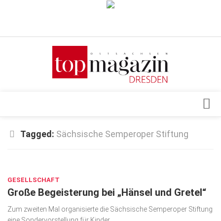
Verkaufsstellen
Abonnement
Kontakt, Impressum
Datenschutzerklärung
AGB
Architektur & Design
Tagged:
Sächsische Semperoper Stiftung
Top Gesundheitsforum Dresden / Ostsachsen
Events
Mediadaten
NOV. 28, 2023
Genuss
GESELLSCHAFT
Geschäft
Große Begeisterung bei „Hänsel und Gretel“
gesund & schön
Zum zweiten Mal organisierte die Sächsische Semperoper Stiftung
Gesellschaft
eine Sondervorstellung für Kinder.