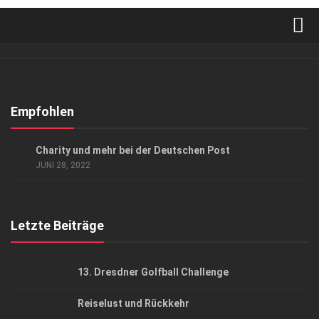
Verkaufsstellen
Abonnement
Kontakt, Impressum
Empfohlen
Datenschutzerklärung
GESELLSCHAFT
Charity und mehr bei der Deutschen Post
AGB
JUNI 28, 2022
Top Gesundheitsforum Dresden / Ostsachsen
Mediadaten
Letzte Beiträge
13. Dresdner Golfball Challenge
Reiselust und Rückkehr