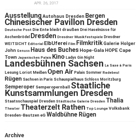
APR. 26, 2017
Ausstellung
Bergen
Autohaus Dresden
Chinesischer Pavillon Dresden
Die Ente bleibt draußen
Deutsche Post
Drei Haselnüsse für
Dresden
Aschenbrödel
Dresdner Musikfestspiele
Dresdner
Filmkritik
ElbUferei
Galerie Holger
WEITSICHT
Editorial
Film
Haus des Buches
John
Hope-Gala
HOPE Cape
Genuss
Kino
Town
Ladys Gin Night
Japanisches Palais
Landesbühnen Sachsen
La Saxe à Paris
Open Air
Lesung
Loriot
Meißen
Palais Sommer
Radebeul
Rügen
Schauspielhaus
Sachsen in Paris
Schloss Moritzburg
Staatliche
Semperoper
Semperopernball
Kunstsammlungen Dresden
Thalia
Staatsschauspiel Dresden
Städtische Galerie Dresden
Theaterzelt Rathen
Volksbank
Theater
Top Lounge
Waldbühne Rügen
Dresden-Bautzen eG
Archive