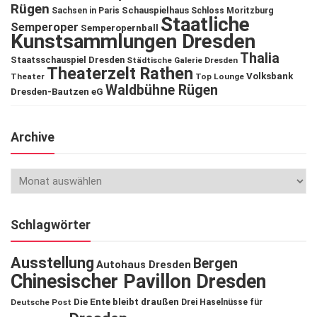
Rügen
Schauspielhaus
Sachsen in Paris
Schloss Moritzburg
Staatliche
Semperoper
Semperopernball
Kunstsammlungen Dresden
Thalia
Staatsschauspiel Dresden
Städtische Galerie Dresden
Theaterzelt Rathen
Volksbank
Theater
Top Lounge
Waldbühne Rügen
Dresden-Bautzen eG
Archive
Schlagwörter
Ausstellung
Bergen
Autohaus Dresden
Chinesischer Pavillon Dresden
Die Ente bleibt draußen
Deutsche Post
Drei Haselnüsse für