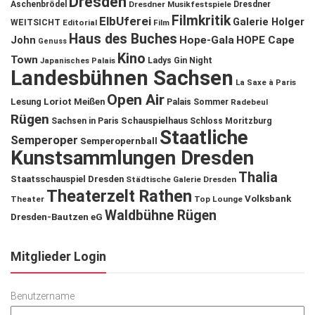
Dresden
Aschenbrödel
Dresdner Musikfestspiele
Dresdner
Filmkritik
ElbUferei
Galerie Holger
WEITSICHT
Editorial
Film
Haus des Buches
John
Hope-Gala
HOPE Cape
Genuss
Kino
Town
Ladys Gin Night
Japanisches Palais
Landesbühnen Sachsen
La Saxe à Paris
Open Air
Lesung
Loriot
Meißen
Palais Sommer
Radebeul
Rügen
Schauspielhaus
Sachsen in Paris
Schloss Moritzburg
Staatliche
Semperoper
Semperopernball
Kunstsammlungen Dresden
Thalia
Staatsschauspiel Dresden
Städtische Galerie Dresden
Theaterzelt Rathen
Volksbank
Theater
Top Lounge
Waldbühne Rügen
Dresden-Bautzen eG
Mitglieder Login
Benutzername