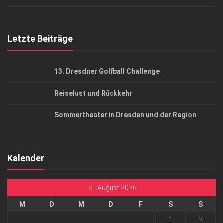
Top Gesundheitsforum Dresden / Ostsachsen
Mediadaten
Letzte Beiträge
13. Dresdner Golfball Challenge
Reiselust und Rückkehr
Sommertheater in Dresden und der Region
Kalender
August 2026
M
D
M
D
F
S
S
1
2