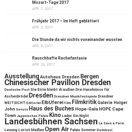
Mozart-Tage 2017
APR. 1, 2017
Frühjahr 2017 – Im Heft geblättert
APR. 5, 2017
Die Stunde da wir nichts voneinander wussten
APR. 8, 2017
Rauschhafte Rachefantasie
APR. 26, 2017
Ausstellung
Bergen
Autohaus Dresden
Chinesischer Pavillon Dresden
Die Ente bleibt draußen
Deutsche Post
Drei Haselnüsse für
Dresden
Aschenbrödel
Dresdner Musikfestspiele
Dresdner
Filmkritik
ElbUferei
Galerie Holger
WEITSICHT
Editorial
Film
Haus des Buches
John
Hope-Gala
HOPE Cape
Genuss
Kino
Town
Ladys Gin Night
Japanisches Palais
Landesbühnen Sachsen
La Saxe à Paris
Open Air
Lesung
Loriot
Meißen
Palais Sommer
Radebeul