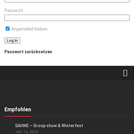
Passwort
Angemeldet bleiben
Passwort zurücksetzen
Verkaufsstellen
Abonnement
Kontakt, Impressum
Empfohlen
Datenschutzerklärung
KUNST & KULTUR
SAHNE – Group show & Winterfest
AGB
JAN. 16, 2024