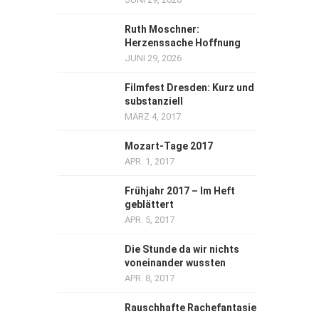
Ruth Moschner:
Herzenssache Hoffnung
JUNI 29, 2026
Filmfest Dresden: Kurz und
substanziell
MÄRZ 4, 2017
Mozart-Tage 2017
APR. 1, 2017
Frühjahr 2017 – Im Heft
geblättert
APR. 5, 2017
Die Stunde da wir nichts
voneinander wussten
APR. 8, 2017
Rauschhafte Rachefantasie