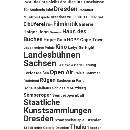
Die Ente bleibt draußen
Post
Drei Haselnüsse
Dresden
für Aschenbrödel
Dresdner
Musikfestspiele
Dresdner WEITSICHT
Editorial
Filmkritik
ElbUferei
Galerie
Film
Haus des
Holger John
Genuss
Buches
Hope-Gala
HOPE Cape Town
Kino
Ladys Gin Night
Japanisches Palais
Landesbühnen
Sachsen
Lesung
La Saxe à Paris
Open Air
Loriot
Meißen
Palais Sommer
Rügen
Sachsen in Paris
Radebeul
Schauspielhaus
Schloss Moritzburg
Semperoper
Semperopernball
Staatliche
Kunstsammlungen
Dresden
Staatsschauspiel Dresden
Thalia
Städtische Galerie Dresden
Theater