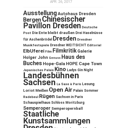
APR. 26, 2017
Ausstellung
Autohaus Dresden
Chinesischer
Bergen
Pavillon Dresden
Deutsche
Die Ente bleibt draußen
Post
Drei Haselnüsse
Dresden
für Aschenbrödel
Dresdner
Musikfestspiele
Dresdner WEITSICHT
Editorial
Filmkritik
ElbUferei
Galerie
Film
Haus des
Holger John
Genuss
Buches
Hope-Gala
HOPE Cape Town
Kino
Ladys Gin Night
Japanisches Palais
Landesbühnen
Sachsen
Lesung
La Saxe à Paris
Open Air
Loriot
Meißen
Palais Sommer
Rügen
Sachsen in Paris
Radebeul
Schauspielhaus
Schloss Moritzburg
Semperoper
Semperopernball
Staatliche
Kunstsammlungen
Dresden