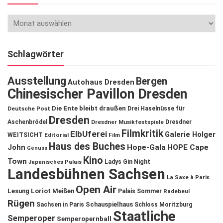
Schlagwörter
Ausstellung
Bergen
Autohaus Dresden
Chinesischer Pavillon Dresden
Die Ente bleibt draußen
Deutsche Post
Drei Haselnüsse für
Dresden
Aschenbrödel
Dresdner Musikfestspiele
Dresdner
Filmkritik
ElbUferei
Galerie Holger
WEITSICHT
Editorial
Film
Haus des Buches
John
Hope-Gala
HOPE Cape
Genuss
Kino
Town
Ladys Gin Night
Japanisches Palais
Landesbühnen Sachsen
La Saxe à Paris
Open Air
Lesung
Loriot
Meißen
Palais Sommer
Radebeul
Rügen
Schauspielhaus
Sachsen in Paris
Schloss Moritzburg
Staatliche
Semperoper
Semperopernball