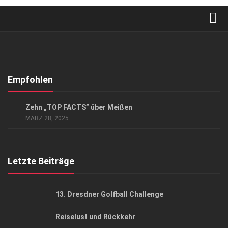
Verkaufsstellen
Abonnement
Kontakt, Impressum
Empfohlen
Datenschutzerklärung
KUNST & KULTUR
/
LIFESTYLE
Zehn „TOP FACTS” über Meißen
AGB
MÄRZ 28, 2025
Top Gesundheitsforum Dresden / Ostsachsen
Mediadaten
Letzte Beiträge
13. Dresdner Golfball Challenge
Reiselust und Rückkehr