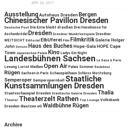
APR. 26, 2017
Ausstellung
Bergen
Autohaus Dresden
Chinesischer Pavillon Dresden
Die Ente bleibt draußen
Deutsche Post
Drei Haselnüsse für
Dresden
Aschenbrödel
Dresdner Musikfestspiele
Dresdner
Filmkritik
ElbUferei
Galerie Holger
WEITSICHT
Editorial
Film
Haus des Buches
John
Hope-Gala
HOPE Cape
Genuss
Kino
Town
Ladys Gin Night
Japanisches Palais
Landesbühnen Sachsen
La Saxe à Paris
Open Air
Lesung
Loriot
Meißen
Palais Sommer
Radebeul
Rügen
Schauspielhaus
Sachsen in Paris
Schloss Moritzburg
Staatliche
Semperoper
Semperopernball
Kunstsammlungen Dresden
Thalia
Staatsschauspiel Dresden
Städtische Galerie Dresden
Theaterzelt Rathen
Volksbank
Theater
Top Lounge
Waldbühne Rügen
Dresden-Bautzen eG
Archive