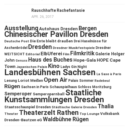
Rauschhafte Rachefantasie
APR. 26, 2017
Ausstellung
Bergen
Autohaus Dresden
Chinesischer Pavillon Dresden
Die Ente bleibt draußen
Deutsche Post
Drei Haselnüsse für
Dresden
Aschenbrödel
Dresdner Musikfestspiele
Dresdner
Filmkritik
ElbUferei
Galerie Holger
WEITSICHT
Editorial
Film
Haus des Buches
John
Hope-Gala
HOPE Cape
Genuss
Kino
Town
Ladys Gin Night
Japanisches Palais
Landesbühnen Sachsen
La Saxe à Paris
Open Air
Lesung
Loriot
Meißen
Palais Sommer
Radebeul
Rügen
Schauspielhaus
Sachsen in Paris
Schloss Moritzburg
Staatliche
Semperoper
Semperopernball
Kunstsammlungen Dresden
Thalia
Staatsschauspiel Dresden
Städtische Galerie Dresden
Theaterzelt Rathen
Volksbank
Theater
Top Lounge
Waldbühne Rügen
Dresden-Bautzen eG