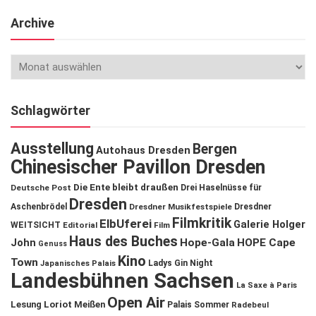
Archive
Schlagwörter
Ausstellung
Bergen
Autohaus Dresden
Chinesischer Pavillon Dresden
Die Ente bleibt draußen
Deutsche Post
Drei Haselnüsse für
Dresden
Aschenbrödel
Dresdner Musikfestspiele
Dresdner
Filmkritik
ElbUferei
Galerie Holger
WEITSICHT
Editorial
Film
Haus des Buches
John
Hope-Gala
HOPE Cape
Genuss
Kino
Town
Ladys Gin Night
Japanisches Palais
Landesbühnen Sachsen
La Saxe à Paris
Open Air
Lesung
Loriot
Meißen
Palais Sommer
Radebeul