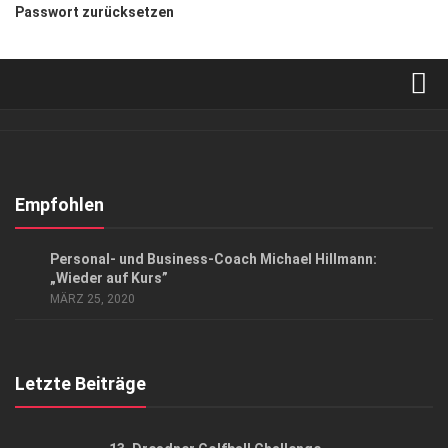
Passwort zurücksetzen
Verkaufsstellen
Abonnement
Kontakt, Impressum
Empfohlen
Datenschutzerklärung
ANZEIGE
/
GESCHÄFT
/
GESELLSCHAFT
Personal- und Business-Coach Michael Hillmann:
AGB
„Wieder auf Kurs”
MÄRZ 25, 2020
Top Gesundheitsforum Dresden / Ostsachsen
Mediadaten
Letzte Beiträge