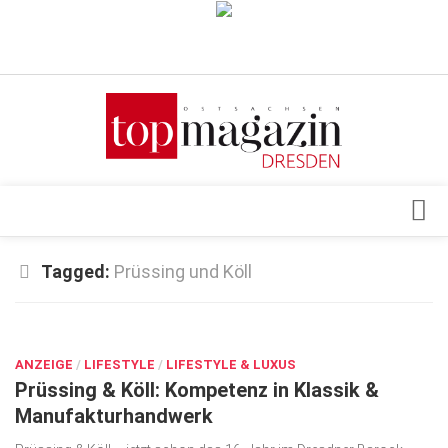
Verkaufsstellen
Abonnement
Kontakt, Impressum
Datenschutzerklärung
AGB
Architektur & Design
Tagged:
Prüssing und Köll
Top Gesundheitsforum Dresden / Ostsachsen
Events
Mediadaten
MÄRZ 26, 2020
Genuss
ANZEIGE
Geschäft
/
LIFESTYLE
/
LIFESTYLE & LUXUS
Prüssing & Köll: Kompetenz in Klassik &
gesund & schön
Manufakturhandwerk
Gesellschaft