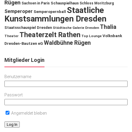
Rügen
Schauspielhaus
Sachsen in Paris
Schloss Moritzburg
Staatliche
Semperoper
Semperopernball
Kunstsammlungen Dresden
Thalia
Staatsschauspiel Dresden
Städtische Galerie Dresden
Theaterzelt Rathen
Volksbank
Theater
Top Lounge
Waldbühne Rügen
Dresden-Bautzen eG
Mitglieder Login
Benutzername
Passwort
Angemeldet bleiben