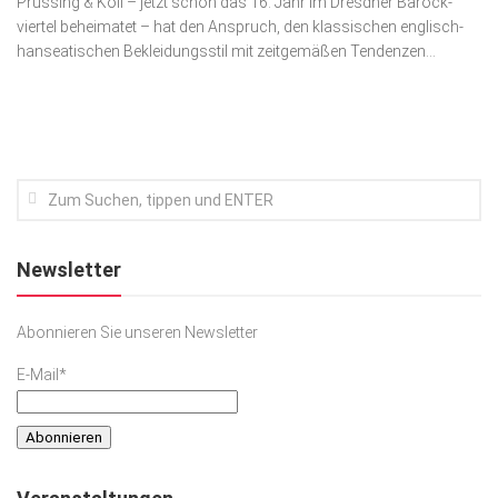
Prüssing & Köll – jetzt schon das 16. Jahr im Dresdner Barock­
viertel beheimatet – hat den Anspruch, den klassischen englisch-
Kunst & Kultur
hanseatischen Bekleidungsstil mit zeitgemäßen Tendenzen...
Lifestyle
Ausflug & Reise
Podcast
Top Branchen
SACHSEN IN PARIS
Newsletter
Abonnieren Sie unseren Newsletter
E-Mail*