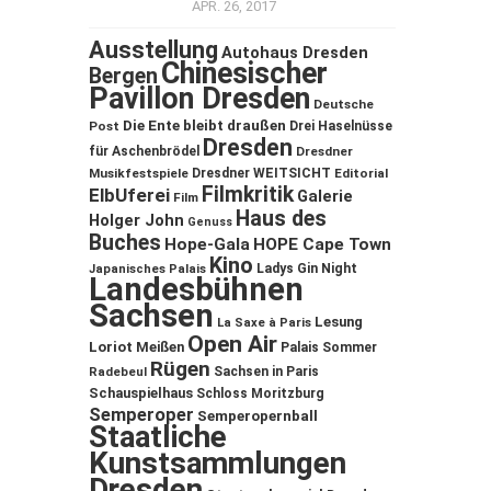
APR. 26, 2017
Ausstellung
Autohaus Dresden
Chinesischer
Bergen
Pavillon Dresden
Deutsche
Die Ente bleibt draußen
Post
Drei Haselnüsse
Dresden
für Aschenbrödel
Dresdner
Musikfestspiele
Dresdner WEITSICHT
Editorial
Filmkritik
ElbUferei
Galerie
Film
Haus des
Holger John
Genuss
Buches
Hope-Gala
HOPE Cape Town
Kino
Ladys Gin Night
Japanisches Palais
Landesbühnen
Sachsen
Lesung
La Saxe à Paris
Open Air
Loriot
Meißen
Palais Sommer
Rügen
Sachsen in Paris
Radebeul
Schauspielhaus
Schloss Moritzburg
Semperoper
Semperopernball
Staatliche
Kunstsammlungen
Dresden