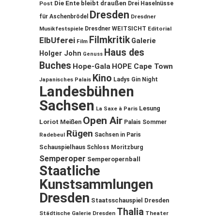
Die Ente bleibt draußen
Post
Drei Haselnüsse
Dresden
für Aschenbrödel
Dresdner
Musikfestspiele
Dresdner WEITSICHT
Editorial
Filmkritik
ElbUferei
Galerie
Film
Haus des
Holger John
Genuss
Buches
Hope-Gala
HOPE Cape Town
Kino
Ladys Gin Night
Japanisches Palais
Landesbühnen
Sachsen
Lesung
La Saxe à Paris
Open Air
Loriot
Meißen
Palais Sommer
Rügen
Sachsen in Paris
Radebeul
Schauspielhaus
Schloss Moritzburg
Semperoper
Semperopernball
Staatliche
Kunstsammlungen
Dresden
Staatsschauspiel Dresden
Thalia
Städtische Galerie Dresden
Theater