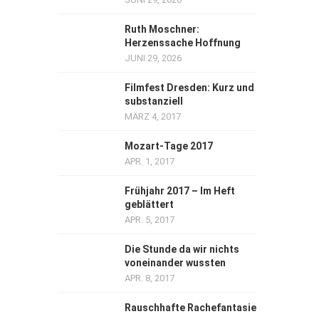
Ruth Moschner:
Herzenssache Hoffnung
JUNI 29, 2026
Filmfest Dresden: Kurz und
substanziell
MÄRZ 4, 2017
Mozart-Tage 2017
APR. 1, 2017
Frühjahr 2017 – Im Heft
geblättert
APR. 5, 2017
Die Stunde da wir nichts
voneinander wussten
APR. 8, 2017
Rauschhafte Rachefantasie