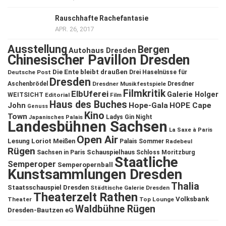
Rauschhafte Rachefantasie
APR. 26, 2017
Ausstellung
Bergen
Autohaus Dresden
Chinesischer Pavillon Dresden
Die Ente bleibt draußen
Deutsche Post
Drei Haselnüsse für
Dresden
Aschenbrödel
Dresdner Musikfestspiele
Dresdner
Filmkritik
ElbUferei
Galerie Holger
WEITSICHT
Editorial
Film
Haus des Buches
John
Hope-Gala
HOPE Cape
Genuss
Kino
Town
Ladys Gin Night
Japanisches Palais
Landesbühnen Sachsen
La Saxe à Paris
Open Air
Lesung
Loriot
Meißen
Palais Sommer
Radebeul
Rügen
Schauspielhaus
Sachsen in Paris
Schloss Moritzburg
Staatliche
Semperoper
Semperopernball
Kunstsammlungen Dresden
Thalia
Staatsschauspiel Dresden
Städtische Galerie Dresden
Theaterzelt Rathen
Volksbank
Theater
Top Lounge
Waldbühne Rügen
Dresden-Bautzen eG