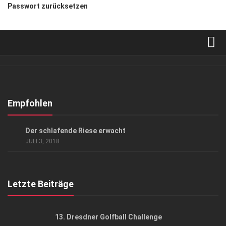
Passwort zurücksetzen
Verkaufsstellen
Abonnement
Kontakt, Impressum
Empfohlen
Datenschutzerklärung
ANZEIGE
/
AUSFLUG & REISE
/
GESELLSCHAFT
Der schlafende Riese erwacht
AGB
JULI 3, 2018
Top Gesundheitsforum Dresden / Ostsachsen
Mediadaten
Letzte Beiträge
13. Dresdner Golfball Challenge