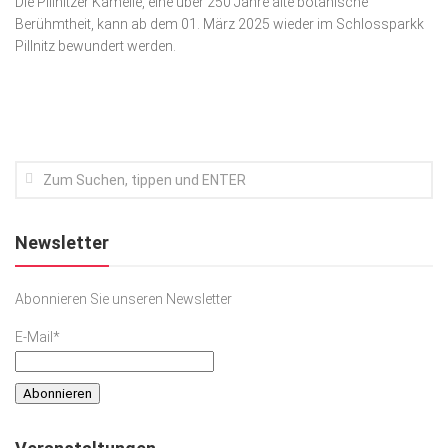
Die Pillnitzer Kamelie, eine über 250 Jahre alte botanische
Berühmtheit, kann ab dem 01. März 2025 wieder im Schlossparkk
Kunst & Kultur
Pillnitz bewundert werden.
Lifestyle
Ausflug & Reise
Podcast
Top Branchen
SACHSEN IN PARIS
Newsletter
Abonnieren Sie unseren Newsletter
E-Mail*