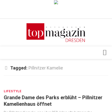
Verkaufsstellen
Abonnement
Kontakt, Impressum
Datenschutzerklärung
AGB
Architektur & Design
Tagged:
Pillnitzer Kamelie
Top Gesundheitsforum Dresden / Ostsachsen
Events
Mediadaten
FEB. 26, 2025
Genuss
LIFESTYLE
Geschäft
Grande Dame des Parks erblüht – Pillnitzer
gesund & schön
Kamelienhaus öffnet
Gesellschaft