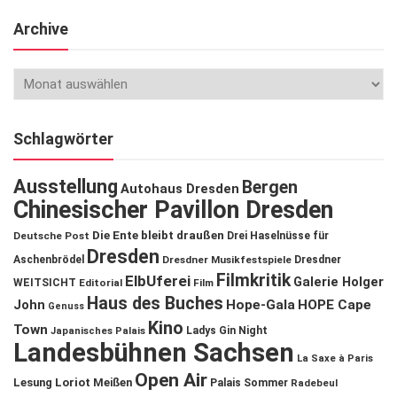
Archive
Schlagwörter
Ausstellung
Bergen
Autohaus Dresden
Chinesischer Pavillon Dresden
Die Ente bleibt draußen
Deutsche Post
Drei Haselnüsse für
Dresden
Aschenbrödel
Dresdner Musikfestspiele
Dresdner
Filmkritik
ElbUferei
Galerie Holger
WEITSICHT
Editorial
Film
Haus des Buches
John
Hope-Gala
HOPE Cape
Genuss
Kino
Town
Ladys Gin Night
Japanisches Palais
Landesbühnen Sachsen
La Saxe à Paris
Open Air
Lesung
Loriot
Meißen
Palais Sommer
Radebeul