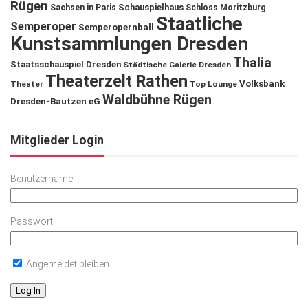
Rügen
Schauspielhaus
Sachsen in Paris
Schloss Moritzburg
Staatliche
Semperoper
Semperopernball
Kunstsammlungen Dresden
Thalia
Staatsschauspiel Dresden
Städtische Galerie Dresden
Theaterzelt Rathen
Volksbank
Theater
Top Lounge
Waldbühne Rügen
Dresden-Bautzen eG
Mitglieder Login
Benutzername
Passwort
Angemeldet bleiben