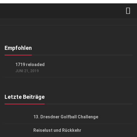
Verkaufsstellen
Abonnement
Kontakt, Impressum
Empfohlen
Datenschutzerklärung
HIGHLIGHTS
/
KUNST & KULTUR
1719 reloaded
AGB
JUNI 21, 2019
Top Gesundheitsforum Dresden / Ostsachsen
Mediadaten
Letzte Beiträge
13. Dresdner Golfball Challenge
Reiselust und Rückkehr