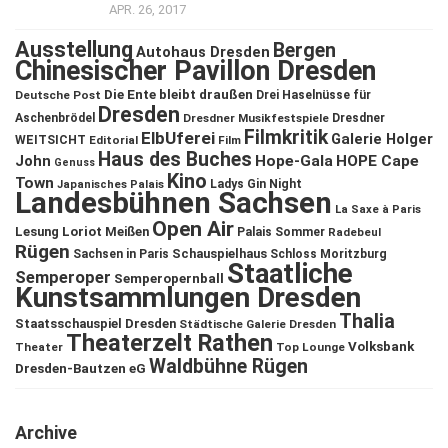
APR. 26, 2017
Ausstellung
Bergen
Autohaus Dresden
Chinesischer Pavillon Dresden
Die Ente bleibt draußen
Deutsche Post
Drei Haselnüsse für
Dresden
Aschenbrödel
Dresdner Musikfestspiele
Dresdner
Filmkritik
ElbUferei
Galerie Holger
WEITSICHT
Editorial
Film
Haus des Buches
John
Hope-Gala
HOPE Cape
Genuss
Kino
Town
Ladys Gin Night
Japanisches Palais
Landesbühnen Sachsen
La Saxe à Paris
Open Air
Lesung
Loriot
Meißen
Palais Sommer
Radebeul
Rügen
Schauspielhaus
Sachsen in Paris
Schloss Moritzburg
Staatliche
Semperoper
Semperopernball
Kunstsammlungen Dresden
Thalia
Staatsschauspiel Dresden
Städtische Galerie Dresden
Theaterzelt Rathen
Volksbank
Theater
Top Lounge
Waldbühne Rügen
Dresden-Bautzen eG
Archive