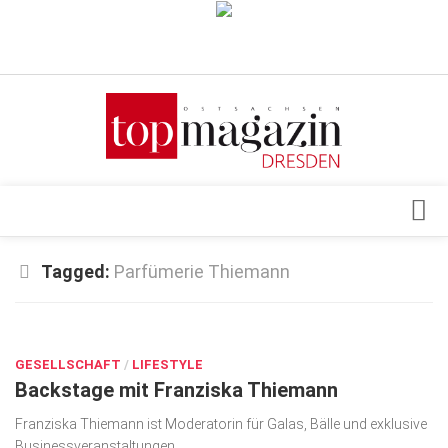
Verkaufsstellen
Abonnement
Kontakt, Impressum
Datenschutzerklärung
AGB
Architektur & Design
Tagged:
Parfü­merie Thiemann
Top Gesundheitsforum Dresden / Ostsachsen
Events
Mediadaten
MÄRZ 27, 2026
Genuss
GESELLSCHAFT
Geschäft
/
LIFESTYLE
Backstage mit Franziska Thiemann
gesund & schön
Franziska Thiemann ist Moderatorin für Galas, Bälle und exklusive
Gesellschaft
Business­veran­staltungen.