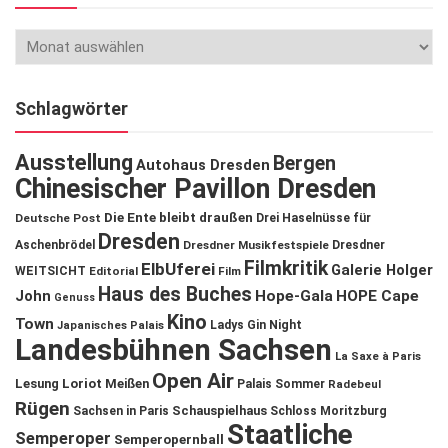
Schlagwörter
Ausstellung
Bergen
Autohaus Dresden
Chinesischer Pavillon Dresden
Die Ente bleibt draußen
Deutsche Post
Drei Haselnüsse für
Dresden
Aschenbrödel
Dresdner Musikfestspiele
Dresdner
Filmkritik
ElbUferei
Galerie Holger
WEITSICHT
Editorial
Film
Haus des Buches
John
Hope-Gala
HOPE Cape
Genuss
Kino
Town
Ladys Gin Night
Japanisches Palais
Landesbühnen Sachsen
La Saxe à Paris
Open Air
Lesung
Loriot
Meißen
Palais Sommer
Radebeul
Rügen
Schauspielhaus
Sachsen in Paris
Schloss Moritzburg
Staatliche
Semperoper
Semperopernball