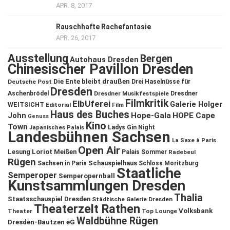
APR. 8, 2017
Rauschhafte Rachefantasie
APR. 26, 2017
Ausstellung
Bergen
Autohaus Dresden
Chinesischer Pavillon Dresden
Die Ente bleibt draußen
Deutsche Post
Drei Haselnüsse für
Dresden
Aschenbrödel
Dresdner Musikfestspiele
Dresdner
Filmkritik
ElbUferei
Galerie Holger
WEITSICHT
Editorial
Film
Haus des Buches
John
Hope-Gala
HOPE Cape
Genuss
Kino
Town
Ladys Gin Night
Japanisches Palais
Landesbühnen Sachsen
La Saxe à Paris
Open Air
Lesung
Loriot
Meißen
Palais Sommer
Radebeul
Rügen
Schauspielhaus
Sachsen in Paris
Schloss Moritzburg
Staatliche
Semperoper
Semperopernball
Kunstsammlungen Dresden
Thalia
Staatsschauspiel Dresden
Städtische Galerie Dresden
Theaterzelt Rathen
Volksbank
Theater
Top Lounge
Waldbühne Rügen
Dresden-Bautzen eG