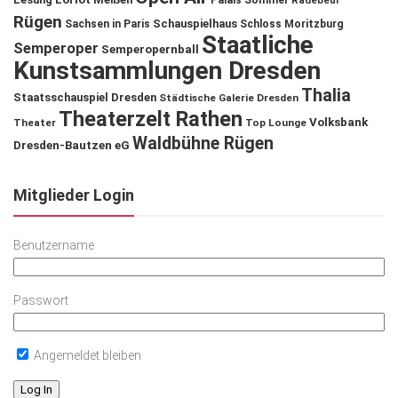
Palais Sommer
Radebeul
Rügen
Schauspielhaus
Sachsen in Paris
Schloss Moritzburg
Staatliche
Semperoper
Semperopernball
Kunstsammlungen Dresden
Thalia
Staatsschauspiel Dresden
Städtische Galerie Dresden
Theaterzelt Rathen
Volksbank
Theater
Top Lounge
Waldbühne Rügen
Dresden-Bautzen eG
Mitglieder Login
Benutzername
Passwort
Angemeldet bleiben