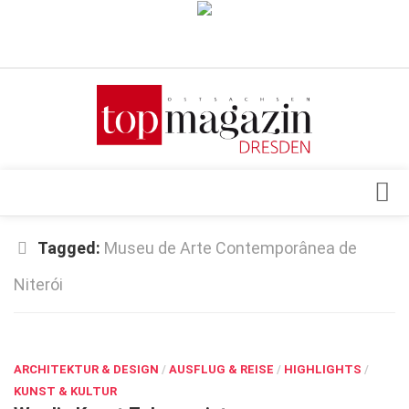
Verkaufsstellen
Abonnement
Kontakt, Impressum
Datenschutzerklärung
AGB
Architektur & Design
Tagged:
Museu de Arte Contemporânea de
Top Gesundheitsforum Dresden / Ostsachsen
Events
Niterói
Mediadaten
Genuss
MÄRZ 26, 2026
Geschäft
gesund & schön
ARCHITEKTUR & DESIGN
/
AUSFLUG & REISE
/
HIGHLIGHTS
/
KUNST & KULTUR
Gesellschaft