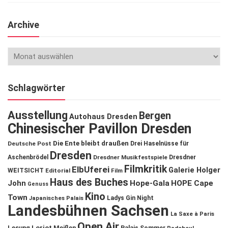
Archive
Schlagwörter
Ausstellung
Bergen
Autohaus Dresden
Chinesischer Pavillon Dresden
Die Ente bleibt draußen
Deutsche Post
Drei Haselnüsse für
Dresden
Aschenbrödel
Dresdner Musikfestspiele
Dresdner
Filmkritik
ElbUferei
Galerie Holger
WEITSICHT
Editorial
Film
Haus des Buches
John
Hope-Gala
HOPE Cape
Genuss
Kino
Town
Ladys Gin Night
Japanisches Palais
Landesbühnen Sachsen
La Saxe à Paris
Open Air
Lesung
Loriot
Meißen