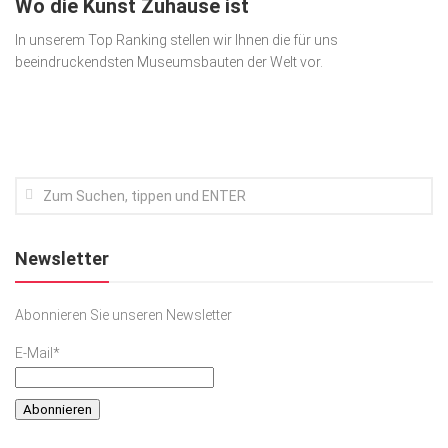
Wo die Kunst Zuhause ist
Kunst & Kultur
In unserem Top Ranking stellen wir Ihnen die für uns
beeindruckendsten Museumsbauten der Welt vor.
Lifestyle
Ausflug & Reise
Podcast
Top Branchen
SACHSEN IN PARIS
Newsletter
Abonnieren Sie unseren Newsletter
E-Mail*