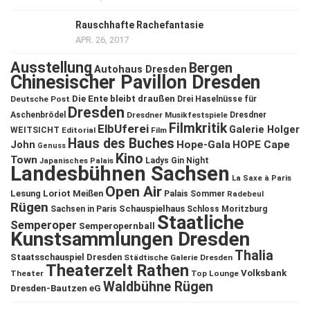
Rauschhafte Rachefantasie
APR. 26, 2017
Ausstellung
Bergen
Autohaus Dresden
Chinesischer Pavillon Dresden
Die Ente bleibt draußen
Deutsche Post
Drei Haselnüsse für
Dresden
Aschenbrödel
Dresdner Musikfestspiele
Dresdner
Filmkritik
ElbUferei
Galerie Holger
WEITSICHT
Editorial
Film
Haus des Buches
John
Hope-Gala
HOPE Cape
Genuss
Kino
Town
Ladys Gin Night
Japanisches Palais
Landesbühnen Sachsen
La Saxe à Paris
Open Air
Lesung
Loriot
Meißen
Palais Sommer
Radebeul
Rügen
Schauspielhaus
Sachsen in Paris
Schloss Moritzburg
Staatliche
Semperoper
Semperopernball
Kunstsammlungen Dresden
Thalia
Staatsschauspiel Dresden
Städtische Galerie Dresden
Theaterzelt Rathen
Volksbank
Theater
Top Lounge
Waldbühne Rügen
Dresden-Bautzen eG