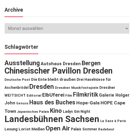
Archive
Schlagwörter
Ausstellung
Bergen
Autohaus Dresden
Chinesischer Pavillon Dresden
Die Ente bleibt draußen
Deutsche Post
Drei Haselnüsse für
Dresden
Aschenbrödel
Dresdner Musikfestspiele
Dresdner
Filmkritik
ElbUferei
Galerie Holger
WEITSICHT
Editorial
Film
Haus des Buches
John
Hope-Gala
HOPE Cape
Genuss
Kino
Town
Ladys Gin Night
Japanisches Palais
Landesbühnen Sachsen
La Saxe à Paris
Open Air
Lesung
Loriot
Meißen
Palais Sommer
Radebeul