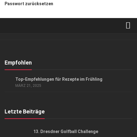
Passwort zurücksetzen
Verkaufsstellen
Abonnement
Kontakt, Impressum
Empfohlen
Datenschutzerklärung
ANZEIGE
/
GENUSS
Top-Empfehlungen für Rezepte im Frühling
AGB
MÄRZ 21, 2025
Top Gesundheitsforum Dresden / Ostsachsen
Mediadaten
Letzte Beiträge
13. Dresdner Golfball Challenge