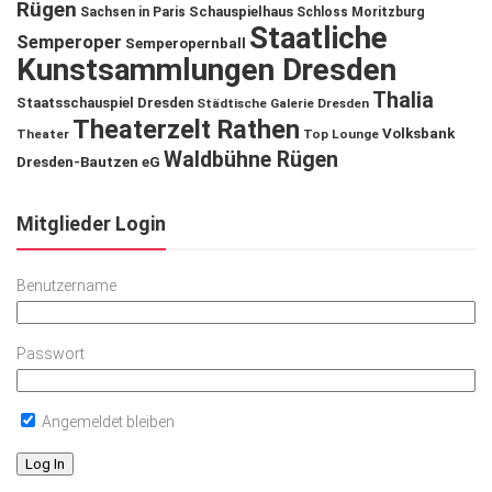
Rügen
Schauspielhaus
Sachsen in Paris
Schloss Moritzburg
Staatliche
Semperoper
Semperopernball
Kunstsammlungen Dresden
Thalia
Staatsschauspiel Dresden
Städtische Galerie Dresden
Theaterzelt Rathen
Volksbank
Theater
Top Lounge
Waldbühne Rügen
Dresden-Bautzen eG
Mitglieder Login
Benutzername
Passwort
Angemeldet bleiben