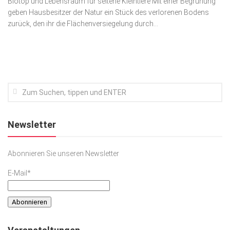
Biotop und Lebensraum für seltene Kleintiere Mit einer Begrünung
geben Hausbesitzer der Natur ein Stück des verlorenen Bodens
Kunst & Kultur
zurück, den ihr die Flächenversie­ge­lung durch...
Lifestyle
Ausflug & Reise
Podcast
Top Branchen
SACHSEN IN PARIS
Newsletter
Abonnieren Sie unseren Newsletter
E-Mail*