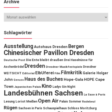
Archive
Schlagwörter
Ausstellung
Bergen
Autohaus Dresden
Chinesischer Pavillon Dresden
Die Ente bleibt draußen
Deutsche Post
Drei Haselnüsse für
Dresden
Aschenbrödel
Dresdner Musikfestspiele
Dresdner
Filmkritik
ElbUferei
Galerie Holger
WEITSICHT
Editorial
Film
Haus des Buches
John
Hope-Gala
HOPE Cape
Genuss
Kino
Town
Ladys Gin Night
Japanisches Palais
Landesbühnen Sachsen
La Saxe à Paris
Open Air
Lesung
Loriot
Meißen
Palais Sommer
Radebeul
Rügen
Schauspielhaus
Sachsen in Paris
Schloss Moritzburg