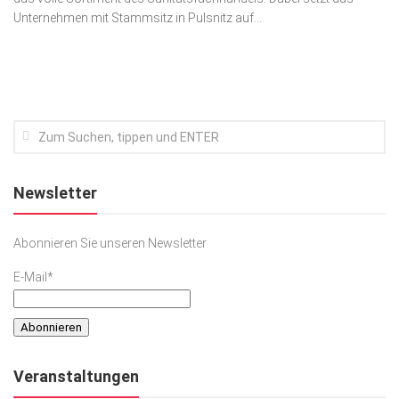
Unternehmen mit Stammsitz in Pulsnitz auf...
Kunst & Kultur
Lifestyle
Ausflug & Reise
Podcast
Top Branchen
SACHSEN IN PARIS
Newsletter
Abonnieren Sie unseren Newsletter
E-Mail*
Veranstaltungen