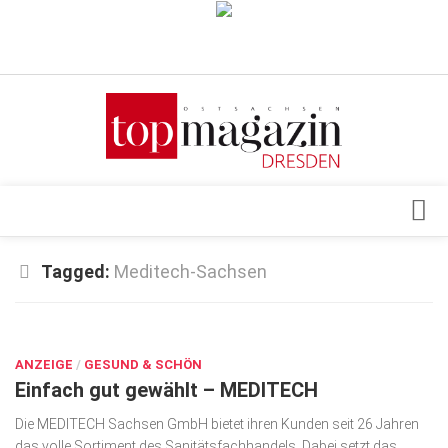
Verkaufsstellen
Abonnement
Kontakt, Impressum
Datenschutzerklärung
AGB
Architektur & Design
Tagged:
Meditech-Sachsen
Top Gesundheitsforum Dresden / Ostsachsen
Events
Mediadaten
DEZ. 18, 2018
Genuss
ANZEIGE
Geschäft
/
GESUND & SCHÖN
Einfach gut gewählt – MEDITECH
gesund & schön
Die MEDITECH Sachsen GmbH bietet ihren Kunden seit 26 Jahren
Gesellschaft
das volle Sortiment des Sanitätsfachhandels. Dabei setzt das