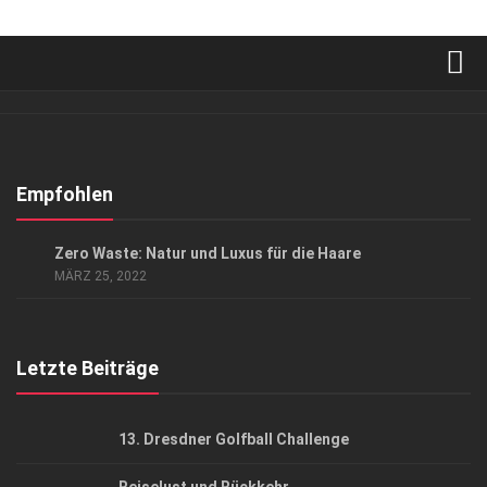
Verkaufsstellen
Abonnement
Kontakt, Impressum
Empfohlen
Datenschutzerklärung
ANZEIGE
/
GESUND & SCHÖN
Zero Waste: Natur und Luxus für die Haare
AGB
MÄRZ 25, 2022
Top Gesundheitsforum Dresden / Ostsachsen
Mediadaten
Letzte Beiträge
13. Dresdner Golfball Challenge