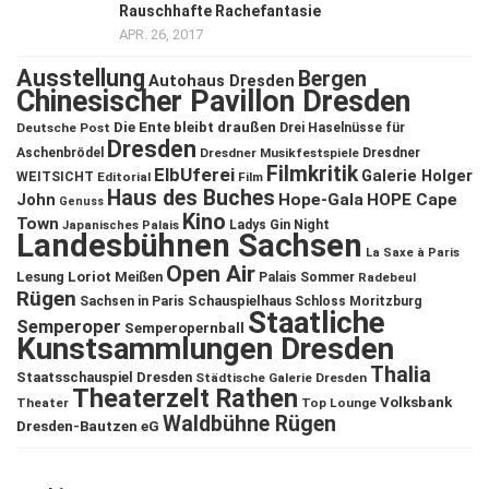
Rauschhafte Rachefantasie
APR. 26, 2017
Ausstellung
Bergen
Autohaus Dresden
Chinesischer Pavillon Dresden
Die Ente bleibt draußen
Deutsche Post
Drei Haselnüsse für
Dresden
Aschenbrödel
Dresdner Musikfestspiele
Dresdner
Filmkritik
ElbUferei
Galerie Holger
WEITSICHT
Editorial
Film
Haus des Buches
John
Hope-Gala
HOPE Cape
Genuss
Kino
Town
Ladys Gin Night
Japanisches Palais
Landesbühnen Sachsen
La Saxe à Paris
Open Air
Lesung
Loriot
Meißen
Palais Sommer
Radebeul
Rügen
Schauspielhaus
Sachsen in Paris
Schloss Moritzburg
Staatliche
Semperoper
Semperopernball
Kunstsammlungen Dresden
Thalia
Staatsschauspiel Dresden
Städtische Galerie Dresden
Theaterzelt Rathen
Volksbank
Theater
Top Lounge
Waldbühne Rügen
Dresden-Bautzen eG