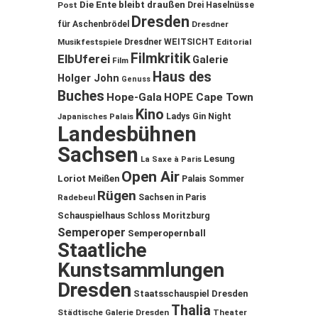
Die Ente bleibt draußen
Post
Drei Haselnüsse
Dresden
für Aschenbrödel
Dresdner
Musikfestspiele
Dresdner WEITSICHT
Editorial
Filmkritik
ElbUferei
Galerie
Film
Haus des
Holger John
Genuss
Buches
Hope-Gala
HOPE Cape Town
Kino
Ladys Gin Night
Japanisches Palais
Landesbühnen
Sachsen
Lesung
La Saxe à Paris
Open Air
Loriot
Meißen
Palais Sommer
Rügen
Sachsen in Paris
Radebeul
Schauspielhaus
Schloss Moritzburg
Semperoper
Semperopernball
Staatliche
Kunstsammlungen
Dresden
Staatsschauspiel Dresden
Thalia
Städtische Galerie Dresden
Theater