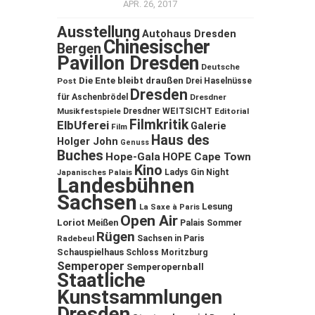
APR. 26, 2017
Ausstellung
Autohaus Dresden
Chinesischer
Bergen
Pavillon Dresden
Deutsche
Die Ente bleibt draußen
Post
Drei Haselnüsse
Dresden
für Aschenbrödel
Dresdner
Musikfestspiele
Dresdner WEITSICHT
Editorial
Filmkritik
ElbUferei
Galerie
Film
Haus des
Holger John
Genuss
Buches
Hope-Gala
HOPE Cape Town
Kino
Ladys Gin Night
Japanisches Palais
Landesbühnen
Sachsen
Lesung
La Saxe à Paris
Open Air
Loriot
Meißen
Palais Sommer
Rügen
Sachsen in Paris
Radebeul
Schauspielhaus
Schloss Moritzburg
Semperoper
Semperopernball
Staatliche
Kunstsammlungen
Dresden