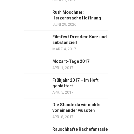
Ruth Moschner:
Herzenssache Hoffnung
JUNI 29, 2026
Filmfest Dresden: Kurz und
substanziell
MÄRZ 4, 2017
Mozart-Tage 2017
APR. 1, 2017
Frühjahr 2017 – Im Heft
geblättert
APR. 5, 2017
Die Stunde da wir nichts
voneinander wussten
APR. 8, 2017
Rauschhafte Rachefantasie