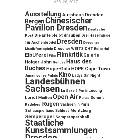
APR. 26, 2017
Ausstellung
Autohaus Dresden
Chinesischer
Bergen
Pavillon Dresden
Deutsche
Die Ente bleibt draußen
Post
Drei Haselnüsse
Dresden
für Aschenbrödel
Dresdner
Musikfestspiele
Dresdner WEITSICHT
Editorial
Filmkritik
ElbUferei
Galerie
Film
Haus des
Holger John
Genuss
Buches
Hope-Gala
HOPE Cape Town
Kino
Ladys Gin Night
Japanisches Palais
Landesbühnen
Sachsen
Lesung
La Saxe à Paris
Open Air
Loriot
Meißen
Palais Sommer
Rügen
Sachsen in Paris
Radebeul
Schauspielhaus
Schloss Moritzburg
Semperoper
Semperopernball
Staatliche
Kunstsammlungen
Dresden