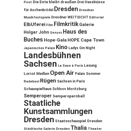
Die Ente bleibt draußen
Post
Drei Haselnüsse
Dresden
für Aschenbrödel
Dresdner
Musikfestspiele
Dresdner WEITSICHT
Editorial
Filmkritik
ElbUferei
Galerie
Film
Haus des
Holger John
Genuss
Buches
Hope-Gala
HOPE Cape Town
Kino
Ladys Gin Night
Japanisches Palais
Landesbühnen
Sachsen
Lesung
La Saxe à Paris
Open Air
Loriot
Meißen
Palais Sommer
Rügen
Sachsen in Paris
Radebeul
Schauspielhaus
Schloss Moritzburg
Semperoper
Semperopernball
Staatliche
Kunstsammlungen
Dresden
Staatsschauspiel Dresden
Thalia
Städtische Galerie Dresden
Theater