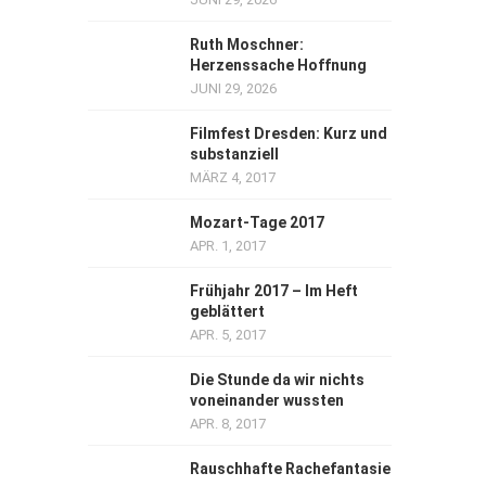
Ruth Moschner:
Herzenssache Hoffnung
JUNI 29, 2026
Filmfest Dresden: Kurz und
substanziell
MÄRZ 4, 2017
Mozart-Tage 2017
APR. 1, 2017
Frühjahr 2017 – Im Heft
geblättert
APR. 5, 2017
Die Stunde da wir nichts
voneinander wussten
APR. 8, 2017
Rauschhafte Rachefantasie