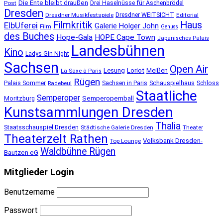
Die Ente bleibt draußen
Post
Drei Haselnüsse für Aschenbrödel
Dresden
Dresdner Musikfestspiele
Dresdner WEITSICHT
Editorial
Filmkritik
Haus
ElbUferei
Galerie Holger John
Film
Genuss
des Buches
Hope-Gala
HOPE Cape Town
Japanisches Palais
Landesbühnen
Kino
Ladys Gin Night
Sachsen
Open Air
Lesung
Loriot
Meißen
La Saxe à Paris
Rügen
Schauspielhaus
Palais Sommer
Sachsen in Paris
Schloss
Radebeul
Staatliche
Semperoper
Semperopernball
Moritzburg
Kunstsammlungen Dresden
Thalia
Staatsschauspiel Dresden
Städtische Galerie Dresden
Theater
Theaterzelt Rathen
Volksbank Dresden-
Top Lounge
Waldbühne Rügen
Bautzen eG
Mitglieder Login
Benutzername
Passwort