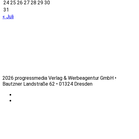
24
25
26
27
28
29
30
31
« Juli
2026 progressmedia Verlag & Werbeagentur GmbH •
Bautzner Landstraße 62 • 01324 Dresden