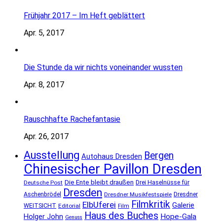
Frühjahr 2017 – Im Heft geblättert
Apr. 5, 2017
Die Stunde da wir nichts voneinander wussten
Apr. 8, 2017
Rauschhafte Rachefantasie
Apr. 26, 2017
Ausstellung
Bergen
Autohaus Dresden
Chinesischer Pavillon Dresden
Die Ente bleibt draußen
Deutsche Post
Drei Haselnüsse für
Dresden
Aschenbrödel
Dresdner Musikfestspiele
Dresdner
Filmkritik
ElbUferei
Galerie
WEITSICHT
Editorial
Film
Haus des Buches
Holger John
Hope-Gala
Genuss