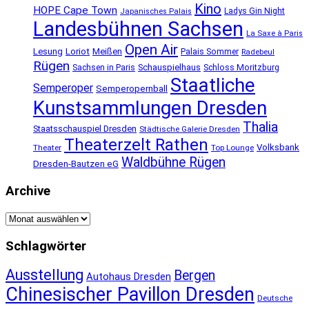
Kino
HOPE Cape Town
Ladys Gin Night
Japanisches Palais
Landesbühnen Sachsen
La Saxe à Paris
Open Air
Lesung
Loriot
Meißen
Palais Sommer
Radebeul
Rügen
Schauspielhaus
Sachsen in Paris
Schloss Moritzburg
Staatliche
Semperoper
Semperopernball
Kunstsammlungen Dresden
Thalia
Staatsschauspiel Dresden
Städtische Galerie Dresden
Theaterzelt Rathen
Volksbank
Theater
Top Lounge
Waldbühne Rügen
Dresden-Bautzen eG
Archive
Archive
Schlagwörter
Ausstellung
Bergen
Autohaus Dresden
Chinesischer Pavillon Dresden
Deutsche