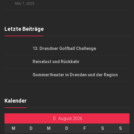
MAI 7, 2025
Top Gesundheitsforum Dresden / Ostsachsen
Mediadaten
Letzte Beiträge
13. Dresdner Golfball Challenge
Reiselust und Rückkehr
Sommertheater in Dresden und der Region
Kalender
August 2026
M
D
M
D
F
S
S