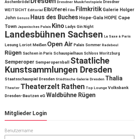
Dresden
Aschenbrödel
Dresdner Musikfestspiele
Dresdner
Filmkritik
ElbUferei
Galerie Holger
WEITSICHT
Editorial
Film
Haus des Buches
John
Hope-Gala
HOPE Cape
Genuss
Kino
Town
Ladys Gin Night
Japanisches Palais
Landesbühnen Sachsen
La Saxe à Paris
Open Air
Lesung
Loriot
Meißen
Palais Sommer
Radebeul
Rügen
Schauspielhaus
Sachsen in Paris
Schloss Moritzburg
Staatliche
Semperoper
Semperopernball
Kunstsammlungen Dresden
Thalia
Staatsschauspiel Dresden
Städtische Galerie Dresden
Theaterzelt Rathen
Volksbank
Theater
Top Lounge
Waldbühne Rügen
Dresden-Bautzen eG
Mitglieder Login
Benutzername