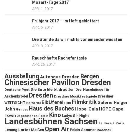
Mozart-Tage 2017
APR. 1, 2017
Frühjahr 2017 – Im Heft geblättert
APR. 5, 2017
Die Stunde da wir nichts voneinander wussten
APR. 8, 2017
Rauschhafte Rachefantasie
APR. 26, 2017
Ausstellung
Bergen
Autohaus Dresden
Chinesischer Pavillon Dresden
Die Ente bleibt draußen
Deutsche Post
Drei Haselnüsse für
Dresden
Aschenbrödel
Dresdner Musikfestspiele
Dresdner
Filmkritik
ElbUferei
Galerie Holger
WEITSICHT
Editorial
Film
Haus des Buches
John
Hope-Gala
HOPE Cape
Genuss
Kino
Town
Ladys Gin Night
Japanisches Palais
Landesbühnen Sachsen
La Saxe à Paris
Open Air
Lesung
Loriot
Meißen
Palais Sommer
Radebeul