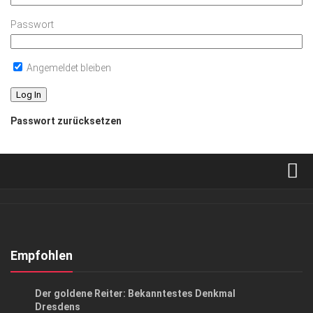
Passwort
Angemeldet bleiben
Passwort zurücksetzen
Verkaufsstellen
Abonnement
Kontakt, Impressum
Empfohlen
Datenschutzerklärung
SACHSEN IN PARIS
Der goldene Reiter: Bekanntestes Denkmal
AGB
Dresdens