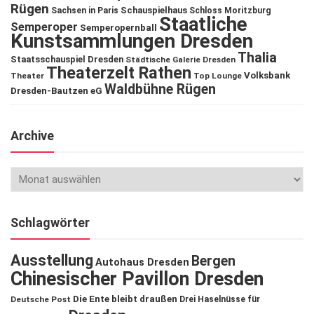
Rügen
Schauspielhaus
Sachsen in Paris
Schloss Moritzburg
Staatliche
Semperoper
Semperopernball
Kunstsammlungen Dresden
Thalia
Staatsschauspiel Dresden
Städtische Galerie Dresden
Theaterzelt Rathen
Volksbank
Theater
Top Lounge
Waldbühne Rügen
Dresden-Bautzen eG
Archive
Schlagwörter
Ausstellung
Bergen
Autohaus Dresden
Chinesischer Pavillon Dresden
Die Ente bleibt draußen
Deutsche Post
Drei Haselnüsse für