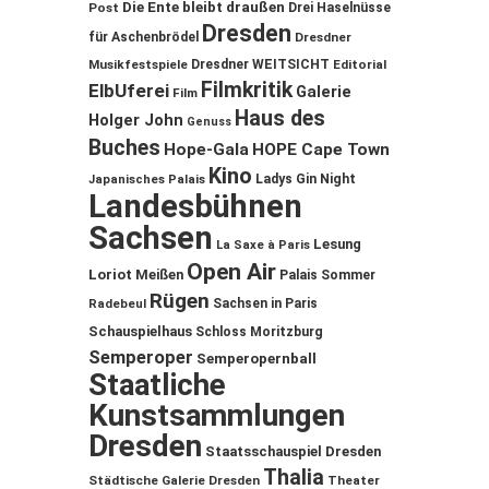
Die Ente bleibt draußen
Post
Drei Haselnüsse
Dresden
für Aschenbrödel
Dresdner
Musikfestspiele
Dresdner WEITSICHT
Editorial
Filmkritik
ElbUferei
Galerie
Film
Haus des
Holger John
Genuss
Buches
Hope-Gala
HOPE Cape Town
Kino
Ladys Gin Night
Japanisches Palais
Landesbühnen
Sachsen
Lesung
La Saxe à Paris
Open Air
Loriot
Meißen
Palais Sommer
Rügen
Sachsen in Paris
Radebeul
Schauspielhaus
Schloss Moritzburg
Semperoper
Semperopernball
Staatliche
Kunstsammlungen
Dresden
Staatsschauspiel Dresden
Thalia
Städtische Galerie Dresden
Theater