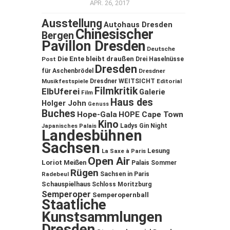
APR. 26, 2017
Ausstellung
Autohaus Dresden
Chinesischer
Bergen
Pavillon Dresden
Deutsche
Die Ente bleibt draußen
Post
Drei Haselnüsse
Dresden
für Aschenbrödel
Dresdner
Musikfestspiele
Dresdner WEITSICHT
Editorial
Filmkritik
ElbUferei
Galerie
Film
Haus des
Holger John
Genuss
Buches
Hope-Gala
HOPE Cape Town
Kino
Ladys Gin Night
Japanisches Palais
Landesbühnen
Sachsen
Lesung
La Saxe à Paris
Open Air
Loriot
Meißen
Palais Sommer
Rügen
Sachsen in Paris
Radebeul
Schauspielhaus
Schloss Moritzburg
Semperoper
Semperopernball
Staatliche
Kunstsammlungen
Dresden