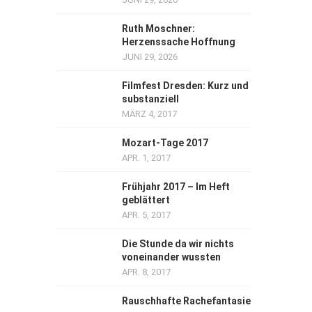
Ruth Moschner:
Herzenssache Hoffnung
JUNI 29, 2026
Filmfest Dresden: Kurz und
substanziell
MÄRZ 4, 2017
Mozart-Tage 2017
APR. 1, 2017
Frühjahr 2017 – Im Heft
geblättert
APR. 5, 2017
Die Stunde da wir nichts
voneinander wussten
APR. 8, 2017
Rauschhafte Rachefantasie