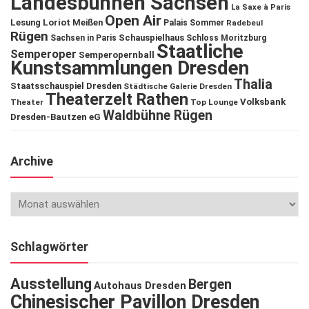
Landesbühnen Sachsen
La Saxe à Paris
Open Air
Lesung
Loriot
Meißen
Palais Sommer
Radebeul
Rügen
Schauspielhaus
Sachsen in Paris
Schloss Moritzburg
Staatliche
Semperoper
Semperopernball
Kunstsammlungen Dresden
Thalia
Staatsschauspiel Dresden
Städtische Galerie Dresden
Theaterzelt Rathen
Volksbank
Theater
Top Lounge
Waldbühne Rügen
Dresden-Bautzen eG
Archive
Schlagwörter
Ausstellung
Bergen
Autohaus Dresden
Chinesischer Pavillon Dresden