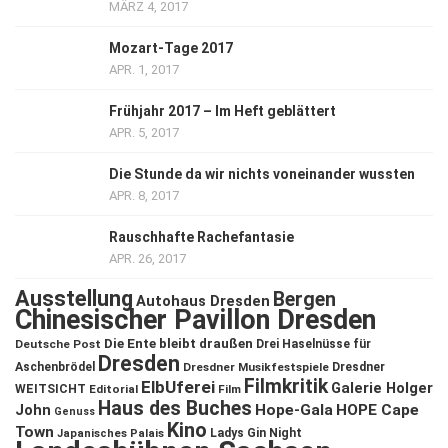
MÄRZ 4, 2017
Mozart-Tage 2017
APR. 1, 2017
Frühjahr 2017 – Im Heft geblättert
APR. 5, 2017
Die Stunde da wir nichts voneinander wussten
APR. 8, 2017
Rauschhafte Rachefantasie
APR. 26, 2017
Ausstellung
Bergen
Autohaus Dresden
Chinesischer Pavillon Dresden
Die Ente bleibt draußen
Deutsche Post
Drei Haselnüsse für
Dresden
Aschenbrödel
Dresdner Musikfestspiele
Dresdner
Filmkritik
ElbUferei
Galerie Holger
WEITSICHT
Editorial
Film
Haus des Buches
John
Hope-Gala
HOPE Cape
Genuss
Kino
Town
Ladys Gin Night
Japanisches Palais