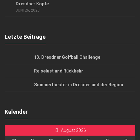
Dresdner Köpfe
AGB
JUNI 26, 2023
Top Gesundheitsforum Dresden / Ostsachsen
Mediadaten
Letzte Beiträge
13. Dresdner Golfball Challenge
Reiselust und Rückkehr
Sommertheater in Dresden und der Region
Kalender
August 2026