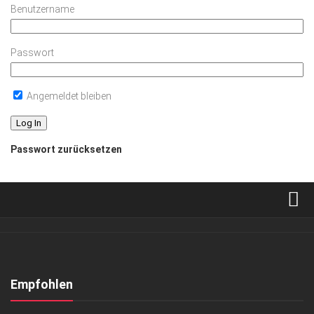
Benutzername
Passwort
Angemeldet bleiben
Passwort zurücksetzen
Verkaufsstellen
Abonnement
Kontakt, Impressum
Empfohlen
Datenschutzerklärung
KUNST & KULTUR