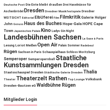
Die Ente bleibt draußen
Deutsche Post
Drei Haselnüsse für
Dresden
Aschenbrödel
Dresdner Musikfestspiele
Dresdner
Filmkritik
ElbUferei
Galerie Holger
WEITSICHT
Editorial
Film
Haus des Buches
John
Hope-Gala
HOPE Cape
Genuss
Kino
Town
Ladys Gin Night
Japanisches Palais
Landesbühnen Sachsen
La Saxe à Paris
Open Air
Lesung
Loriot
Meißen
Palais Sommer
Radebeul
Rügen
Schauspielhaus
Sachsen in Paris
Schloss Moritzburg
Staatliche
Semperoper
Semperopernball
Kunstsammlungen Dresden
Thalia
Staatsschauspiel Dresden
Städtische Galerie Dresden
Theaterzelt Rathen
Volksbank
Theater
Top Lounge
Waldbühne Rügen
Dresden-Bautzen eG
Mitglieder Login