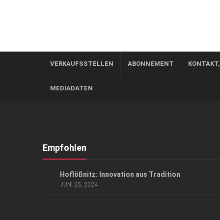
VERKAUFSSTELLEN
ABONNEMENT
KONTAKT
MEDIADATEN
Empfohlen
ANZEIGE
/
AUSFLUG & REISE
/
EVENTS
/
GENUSS
Hoflößnitz: Innovation aus Tradition
JUNI 25, 2024