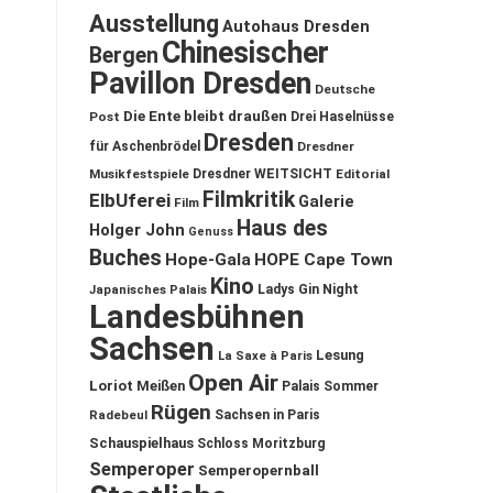
Ausstellung
Autohaus Dresden
Chinesischer
Bergen
Pavillon Dresden
Deutsche
Die Ente bleibt draußen
Post
Drei Haselnüsse
Dresden
für Aschenbrödel
Dresdner
Musikfestspiele
Dresdner WEITSICHT
Editorial
Filmkritik
ElbUferei
Galerie
Film
Haus des
Holger John
Genuss
Buches
Hope-Gala
HOPE Cape Town
Kino
Ladys Gin Night
Japanisches Palais
Landesbühnen
Sachsen
Lesung
La Saxe à Paris
Open Air
Loriot
Meißen
Palais Sommer
Rügen
Sachsen in Paris
Radebeul
Schauspielhaus
Schloss Moritzburg
Semperoper
Semperopernball