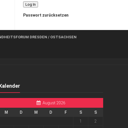
Passwort zurücksetzen
NDHEITSFORUM DRESDEN / OSTSACHSEN
Kalender
August 2026
M
D
M
D
F
S
S
1
2