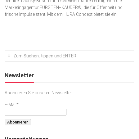
Jennifer Lachky-Busch führt seit vielen Jahren erfolg­reich die
Marketingagentur FÜRSTEN+KAUDER®, die für Offenheit und
Kunst & Kultur
frische Impulse steht. Mit dem HÜRA Concept bietet sie ein...
Lifestyle
Ausflug & Reise
Podcast
Top Branchen
SACHSEN IN PARIS
Newsletter
Abonnieren Sie unseren Newsletter
E-Mail*