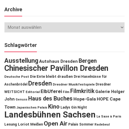
Archive
Schlagwörter
Ausstellung
Bergen
Autohaus Dresden
Chinesischer Pavillon Dresden
Die Ente bleibt draußen
Deutsche Post
Drei Haselnüsse für
Dresden
Aschenbrödel
Dresdner Musikfestspiele
Dresdner
Filmkritik
ElbUferei
Galerie Holger
WEITSICHT
Editorial
Film
Haus des Buches
John
Hope-Gala
HOPE Cape
Genuss
Kino
Town
Ladys Gin Night
Japanisches Palais
Landesbühnen Sachsen
La Saxe à Paris
Open Air
Lesung
Loriot
Meißen
Palais Sommer
Radebeul