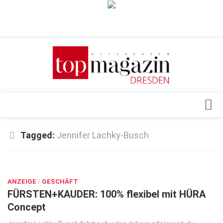
Verkaufsstellen
Abonnement
Kontakt, Impressum
Datenschutzerklärung
AGB
Architektur & Design
Tagged:
Jennifer Lachky-Busch
Top Gesundheitsforum Dresden / Ostsachsen
Events
Mediadaten
JUNI 25, 2024
Genuss
ANZEIGE
Geschäft
/
GESCHÄFT
FÜRSTEN+KAUDER: 100% flexibel mit HÜRA
gesund & schön
Concept
Gesellschaft