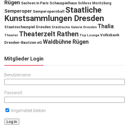
Rügen
Schauspielhaus
Sachsen in Paris
Schloss Moritzburg
Staatliche
Semperoper
Semperopernball
Kunstsammlungen Dresden
Thalia
Staatsschauspiel Dresden
Städtische Galerie Dresden
Theaterzelt Rathen
Volksbank
Theater
Top Lounge
Waldbühne Rügen
Dresden-Bautzen eG
Mitglieder Login
Benutzername
Passwort
Angemeldet bleiben