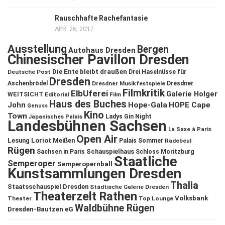
Rauschhafte Rachefantasie
APR. 26, 2017
Ausstellung
Bergen
Autohaus Dresden
Chinesischer Pavillon Dresden
Die Ente bleibt draußen
Deutsche Post
Drei Haselnüsse für
Dresden
Aschenbrödel
Dresdner Musikfestspiele
Dresdner
Filmkritik
ElbUferei
Galerie Holger
WEITSICHT
Editorial
Film
Haus des Buches
John
Hope-Gala
HOPE Cape
Genuss
Kino
Town
Ladys Gin Night
Japanisches Palais
Landesbühnen Sachsen
La Saxe à Paris
Open Air
Lesung
Loriot
Meißen
Palais Sommer
Radebeul
Rügen
Schauspielhaus
Sachsen in Paris
Schloss Moritzburg
Staatliche
Semperoper
Semperopernball
Kunstsammlungen Dresden
Thalia
Staatsschauspiel Dresden
Städtische Galerie Dresden
Theaterzelt Rathen
Volksbank
Theater
Top Lounge
Waldbühne Rügen
Dresden-Bautzen eG