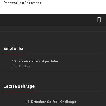
Passwort zurücksetzen
Verkaufsstellen
Abonnement
Kontakt, Impressum
Empfohlen
Datenschutzerklärung
GESELLSCHAFT
/
KUNST & KULTUR
10 Jahre Galerie Holger John
AGB
DEZ. 11, 2023
Top Gesundheitsforum Dresden / Ostsachsen
Mediadaten
Letzte Beiträge
13. Dresdner Golfball Challenge