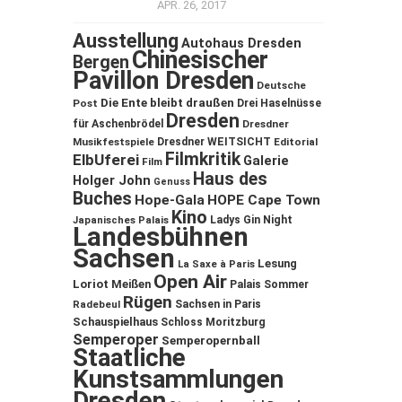
APR. 26, 2017
Ausstellung
Autohaus Dresden
Chinesischer
Bergen
Pavillon Dresden
Deutsche
Die Ente bleibt draußen
Post
Drei Haselnüsse
Dresden
für Aschenbrödel
Dresdner
Musikfestspiele
Dresdner WEITSICHT
Editorial
Filmkritik
ElbUferei
Galerie
Film
Haus des
Holger John
Genuss
Buches
Hope-Gala
HOPE Cape Town
Kino
Ladys Gin Night
Japanisches Palais
Landesbühnen
Sachsen
Lesung
La Saxe à Paris
Open Air
Loriot
Meißen
Palais Sommer
Rügen
Sachsen in Paris
Radebeul
Schauspielhaus
Schloss Moritzburg
Semperoper
Semperopernball
Staatliche
Kunstsammlungen
Dresden