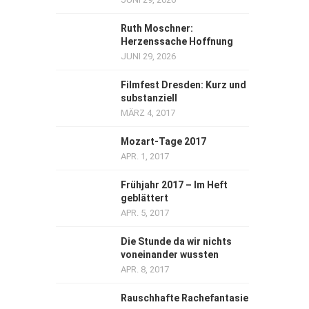
Ruth Moschner:
Herzenssache Hoffnung
JUNI 29, 2026
Filmfest Dresden: Kurz und
substanziell
MÄRZ 4, 2017
Mozart-Tage 2017
APR. 1, 2017
Frühjahr 2017 – Im Heft
geblättert
APR. 5, 2017
Die Stunde da wir nichts
voneinander wussten
APR. 8, 2017
Rauschhafte Rachefantasie