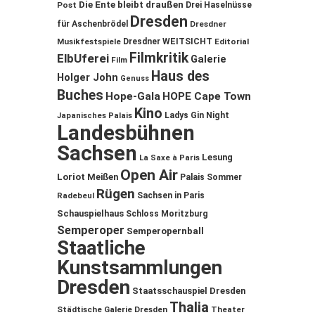
Die Ente bleibt draußen
Post
Drei Haselnüsse
Dresden
für Aschenbrödel
Dresdner
Musikfestspiele
Dresdner WEITSICHT
Editorial
Filmkritik
ElbUferei
Galerie
Film
Haus des
Holger John
Genuss
Buches
Hope-Gala
HOPE Cape Town
Kino
Ladys Gin Night
Japanisches Palais
Landesbühnen
Sachsen
Lesung
La Saxe à Paris
Open Air
Loriot
Meißen
Palais Sommer
Rügen
Sachsen in Paris
Radebeul
Schauspielhaus
Schloss Moritzburg
Semperoper
Semperopernball
Staatliche
Kunstsammlungen
Dresden
Staatsschauspiel Dresden
Thalia
Städtische Galerie Dresden
Theater