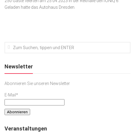
250 Gäste feierten am 25.04.2023 in der Reithalle den IONIQ 6.
Geladen hatte das Autohaus Dresden.
Kunst & Kultur
Lifestyle
Ausflug & Reise
Podcast
Top Branchen
SACHSEN IN PARIS
Newsletter
Abonnieren Sie unseren Newsletter
E-Mail*
Veranstaltungen