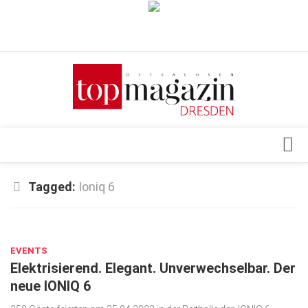
Verkaufsstellen
Abonnement
Kontakt, Impressum
Datenschutzerklärung
AGB
Architektur & Design
Tagged:
Ioniq 6
Top Gesundheitsforum Dresden / Ostsachsen
Events
Mediadaten
JUNI 23, 2023
Genuss
EVENTS
Geschäft
Elektrisierend. Elegant. Unverwechselbar. Der
gesund & schön
neue IONIQ 6
Gesellschaft