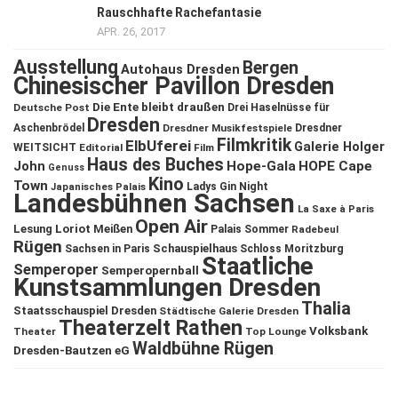
Rauschhafte Rachefantasie
APR. 26, 2017
Ausstellung
Bergen
Autohaus Dresden
Chinesischer Pavillon Dresden
Die Ente bleibt draußen
Deutsche Post
Drei Haselnüsse für
Dresden
Aschenbrödel
Dresdner Musikfestspiele
Dresdner
Filmkritik
ElbUferei
Galerie Holger
WEITSICHT
Editorial
Film
Haus des Buches
John
Hope-Gala
HOPE Cape
Genuss
Kino
Town
Ladys Gin Night
Japanisches Palais
Landesbühnen Sachsen
La Saxe à Paris
Open Air
Lesung
Loriot
Meißen
Palais Sommer
Radebeul
Rügen
Schauspielhaus
Sachsen in Paris
Schloss Moritzburg
Staatliche
Semperoper
Semperopernball
Kunstsammlungen Dresden
Thalia
Staatsschauspiel Dresden
Städtische Galerie Dresden
Theaterzelt Rathen
Volksbank
Theater
Top Lounge
Waldbühne Rügen
Dresden-Bautzen eG