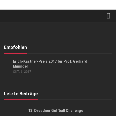
Verkaufsstellen
Abonnement
Kontakt, Impressum
Empfohlen
Datenschutzerklärung
GESELLSCHAFT
/
GESELLSCHAFT
/
KUNST & KULTUR
Erich-Kästner-Preis 2017 für Prof. Gerhard
AGB
Ehninger
OKT. 6, 2017
Top Gesundheitsforum Dresden / Ostsachsen
Mediadaten
Letzte Beiträge
13. Dresdner Golfball Challenge