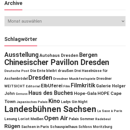
Archive
Schlagwörter
Ausstellung
Bergen
Autohaus Dresden
Chinesischer Pavillon Dresden
Die Ente bleibt draußen
Deutsche Post
Drei Haselnüsse für
Dresden
Aschenbrödel
Dresdner Musikfestspiele
Dresdner
Filmkritik
ElbUferei
Galerie Holger
WEITSICHT
Editorial
Film
Haus des Buches
John
Hope-Gala
HOPE Cape
Genuss
Kino
Town
Ladys Gin Night
Japanisches Palais
Landesbühnen Sachsen
La Saxe à Paris
Open Air
Lesung
Loriot
Meißen
Palais Sommer
Radebeul
Rügen
Schauspielhaus
Sachsen in Paris
Schloss Moritzburg