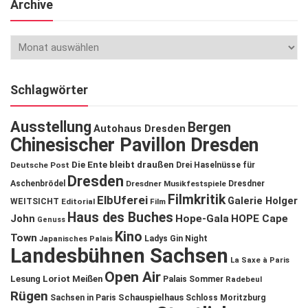
Archive
Schlagwörter
Ausstellung
Bergen
Autohaus Dresden
Chinesischer Pavillon Dresden
Die Ente bleibt draußen
Deutsche Post
Drei Haselnüsse für
Dresden
Aschenbrödel
Dresdner Musikfestspiele
Dresdner
Filmkritik
ElbUferei
Galerie Holger
WEITSICHT
Editorial
Film
Haus des Buches
John
Hope-Gala
HOPE Cape
Genuss
Kino
Town
Ladys Gin Night
Japanisches Palais
Landesbühnen Sachsen
La Saxe à Paris
Open Air
Lesung
Loriot
Meißen
Palais Sommer
Radebeul
Rügen
Schauspielhaus
Sachsen in Paris
Schloss Moritzburg