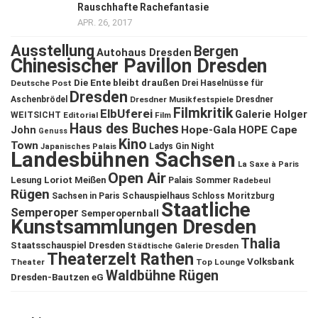
Rauschhafte Rachefantasie
APR. 26, 2017
Ausstellung
Bergen
Autohaus Dresden
Chinesischer Pavillon Dresden
Die Ente bleibt draußen
Deutsche Post
Drei Haselnüsse für
Dresden
Aschenbrödel
Dresdner Musikfestspiele
Dresdner
Filmkritik
ElbUferei
Galerie Holger
WEITSICHT
Editorial
Film
Haus des Buches
John
Hope-Gala
HOPE Cape
Genuss
Kino
Town
Ladys Gin Night
Japanisches Palais
Landesbühnen Sachsen
La Saxe à Paris
Open Air
Lesung
Loriot
Meißen
Palais Sommer
Radebeul
Rügen
Schauspielhaus
Sachsen in Paris
Schloss Moritzburg
Staatliche
Semperoper
Semperopernball
Kunstsammlungen Dresden
Thalia
Staatsschauspiel Dresden
Städtische Galerie Dresden
Theaterzelt Rathen
Volksbank
Theater
Top Lounge
Waldbühne Rügen
Dresden-Bautzen eG