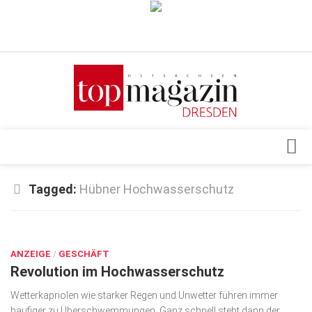
Verkaufsstellen
Abonnement
Kontakt, Impressum
Datenschutzerklärung
AGB
Architektur & Design
Tagged:
Hübner Hochwasserschutz
Top Gesundheitsforum Dresden / Ostsachsen
Events
Mediadaten
JULI 3, 2020
Genuss
ANZEIGE
Geschäft
/
GESCHÄFT
Revolution im Hochwasserschutz
gesund & schön
Wetterkapriolen wie starker Regen und Unwetter führen immer
Gesellschaft
häufiger zu Überschwemmungen. Ganz schnell steht dann der