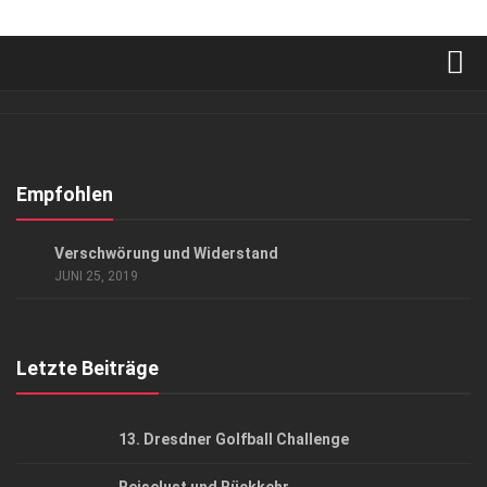
Verkaufsstellen
Abonnement
Kontakt, Impressum
Empfohlen
Datenschutzerklärung
KUNST & KULTUR
Verschwörung und Widerstand
AGB
JUNI 25, 2019
Top Gesundheitsforum Dresden / Ostsachsen
Mediadaten
Letzte Beiträge
13. Dresdner Golfball Challenge