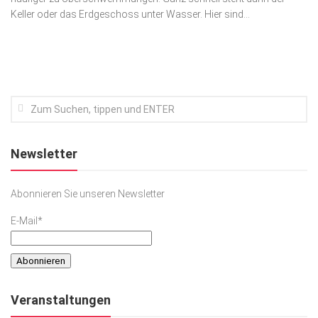
Keller oder das Erdgeschoss unter Wasser. Hier sind...
Kunst & Kultur
Lifestyle
Ausflug & Reise
Podcast
Top Branchen
SACHSEN IN PARIS
Newsletter
Abonnieren Sie unseren Newsletter
E-Mail*
Veranstaltungen