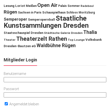
Open Air
Lesung
Loriot
Meißen
Palais Sommer
Radebeul
Rügen
Schauspielhaus
Sachsen in Paris
Schloss Moritzburg
Staatliche
Semperoper
Semperopernball
Kunstsammlungen Dresden
Thalia
Staatsschauspiel Dresden
Städtische Galerie Dresden
Theaterzelt Rathen
Volksbank
Theater
Top Lounge
Waldbühne Rügen
Dresden-Bautzen eG
Mitglieder Login
Benutzername
Passwort
Angemeldet bleiben