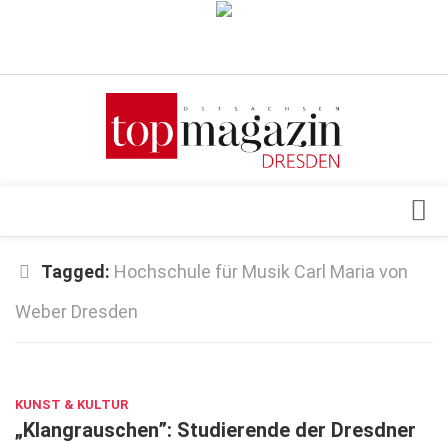
Verkaufsstellen
Abonnement
Kontakt, Impressum
Datenschutzerklärung
AGB
Architektur & Design
Tagged:
Hochschule für Musik Carl Maria von
Top Gesundheitsforum Dresden / Ostsachsen
Events
Weber Dresden
Mediadaten
Genuss
JAN. 14, 2021
Geschäft
gesund & schön
KUNST & KULTUR
„Klangrauschen”: Studierende der Dresdner
Gesellschaft