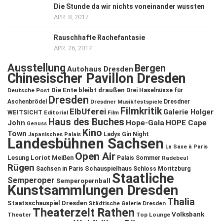
Die Stunde da wir nichts voneinander wussten
APR. 8, 2017
Rauschhafte Rachefantasie
APR. 26, 2017
Ausstellung
Bergen
Autohaus Dresden
Chinesischer Pavillon Dresden
Die Ente bleibt draußen
Deutsche Post
Drei Haselnüsse für
Dresden
Aschenbrödel
Dresdner Musikfestspiele
Dresdner
Filmkritik
ElbUferei
Galerie Holger
WEITSICHT
Editorial
Film
Haus des Buches
John
Hope-Gala
HOPE Cape
Genuss
Kino
Town
Ladys Gin Night
Japanisches Palais
Landesbühnen Sachsen
La Saxe à Paris
Open Air
Lesung
Loriot
Meißen
Palais Sommer
Radebeul
Rügen
Schauspielhaus
Sachsen in Paris
Schloss Moritzburg
Staatliche
Semperoper
Semperopernball
Kunstsammlungen Dresden
Thalia
Staatsschauspiel Dresden
Städtische Galerie Dresden
Theaterzelt Rathen
Volksbank
Theater
Top Lounge