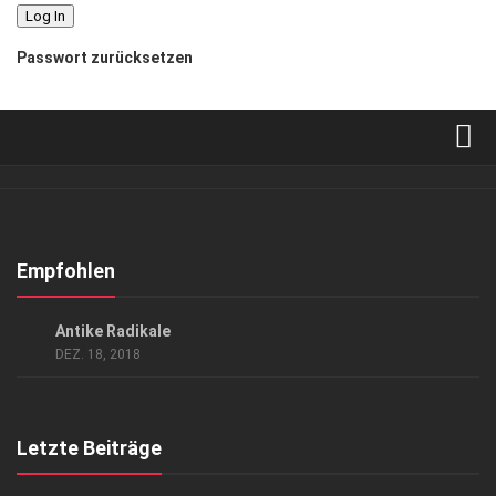
Passwort zurücksetzen
Verkaufsstellen
Abonnement
Kontakt, Impressum
Empfohlen
Datenschutzerklärung
GESELLSCHAFT
Antike Radikale
AGB
DEZ. 18, 2018
Top Gesundheitsforum Dresden / Ostsachsen
Mediadaten
Letzte Beiträge