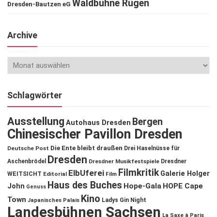
Waldbühne Rügen
Dresden-Bautzen eG
Archive
Schlagwörter
Ausstellung
Bergen
Autohaus Dresden
Chinesischer Pavillon Dresden
Die Ente bleibt draußen
Deutsche Post
Drei Haselnüsse für
Dresden
Aschenbrödel
Dresdner Musikfestspiele
Dresdner
Filmkritik
ElbUferei
Galerie Holger
WEITSICHT
Editorial
Film
Haus des Buches
John
Hope-Gala
HOPE Cape
Genuss
Kino
Town
Ladys Gin Night
Japanisches Palais
Landesbühnen Sachsen
La Saxe à Paris