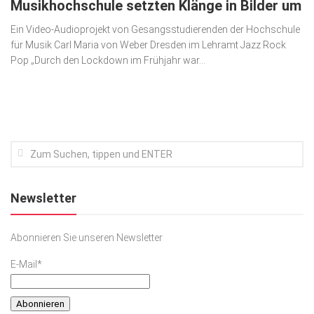
Musikhochschule setzten Klänge in Bilder um
Kunst & Kultur
Ein Video-Audioprojekt von Gesangsstudierenden der Hochschule
für Musik Carl Maria von Weber Dresden im Lehramt Jazz Rock
Lifestyle
Pop „Durch den Lockdown im Frühjahr war...
Ausflug & Reise
Podcast
Top Branchen
SACHSEN IN PARIS
Newsletter
Abonnieren Sie unseren Newsletter
E-Mail*