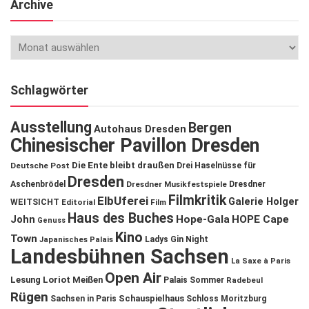
Archive
Schlagwörter
Ausstellung
Bergen
Autohaus Dresden
Chinesischer Pavillon Dresden
Die Ente bleibt draußen
Deutsche Post
Drei Haselnüsse für
Dresden
Aschenbrödel
Dresdner Musikfestspiele
Dresdner
Filmkritik
ElbUferei
Galerie Holger
WEITSICHT
Editorial
Film
Haus des Buches
John
Hope-Gala
HOPE Cape
Genuss
Kino
Town
Ladys Gin Night
Japanisches Palais
Landesbühnen Sachsen
La Saxe à Paris
Open Air
Lesung
Loriot
Meißen
Palais Sommer
Radebeul
Rügen
Schauspielhaus
Sachsen in Paris
Schloss Moritzburg