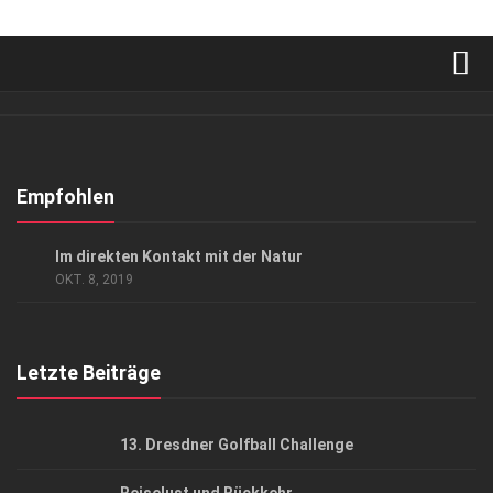
Verkaufsstellen
Abonnement
Kontakt, Impressum
Empfohlen
Datenschutzerklärung
CHARITY
/
GESELLSCHAFT
Im direkten Kontakt mit der Natur
AGB
OKT. 8, 2019
Top Gesundheitsforum Dresden / Ostsachsen
Mediadaten
Letzte Beiträge
13. Dresdner Golfball Challenge