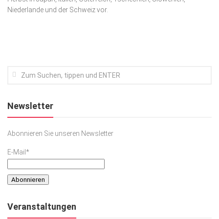
Niederlande und der Schweiz vor.
Kunst & Kultur
Lifestyle
Ausflug & Reise
Podcast
Top Branchen
SACHSEN IN PARIS
Newsletter
Abonnieren Sie unseren Newsletter
E-Mail*
Veranstaltungen